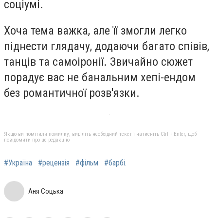
соціумі.
Хоча тема важка, але її змогли легко
піднести глядачу, додаючи багато співів,
танців та самоіронії. Звичайно сюжет
порадує вас не банальним хепі-ендом
без романтичної розв'язки.
Якщо ви помітили помилку, виділіть необхідний текст і натисніть Ctrl + Enter, щоб
повідомити про це редакцію
#Україна
#рецензія
#фільм
#барбі.
Аня Соцька