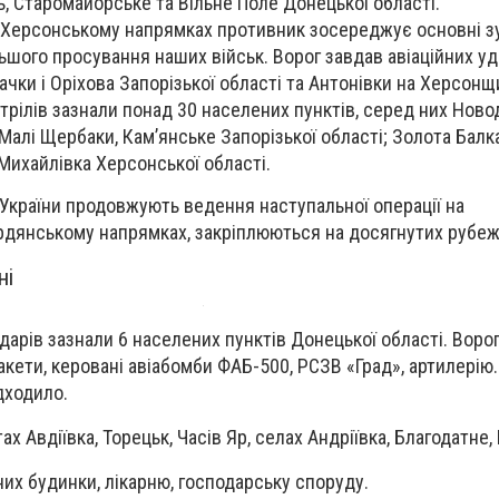
ь, Старомайорське та Вільне Поле Донецької області.
 Херсонському напрямках противник зосереджує основні з
шого просування наших військ. Ворог завдав авіаційних уд
чки і Оріхова Запорізької області та Антонівки на Херсонщи
трілів зазнали понад 30 населених пунктів, серед них Ново
, Малі Щербаки, Кам’янське Запорізької області; Золота Балка
 Михайлівка Херсонської області.
України продовжують ведення наступальної операції на
рдянському напрямках, закріплюються на досягнутих рубеж
ні
дарів зазнали 6 населених пунктів Донецької області. Воро
кети, керовані авіабомби ФАБ-500, РСЗВ «Град», артилерію.
дходило.
х Авдіївка, Торецьк, Часів Яр, селах Андріївка, Благодатне,
х будинки, лікарню, господарську споруду.