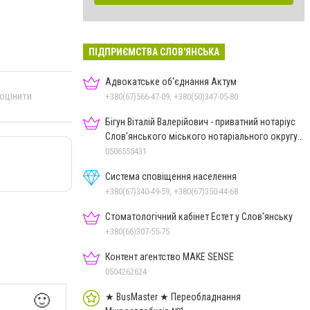
ПІДПРИЄМСТВА СЛОВ'ЯНСЬКА
Адвокатське об'єднання Актум
 оцінити
+380(67)566-47-09, +380(50)347-05-80
Бігун Віталій Валерійович - приватний нотаріус
Слов'янського міського нотаріального округу
Дон.обл.
0506555431
Система сповіщення населення
+380(67)340-49-59, +380(67)350-44-68
Стоматологічний кабінет Естет у Слов'янську
+380(66)307-55-75
Контент агентство MAKE SENSE
0504262624
★ BusMaster ★ Переобладнання
🙂