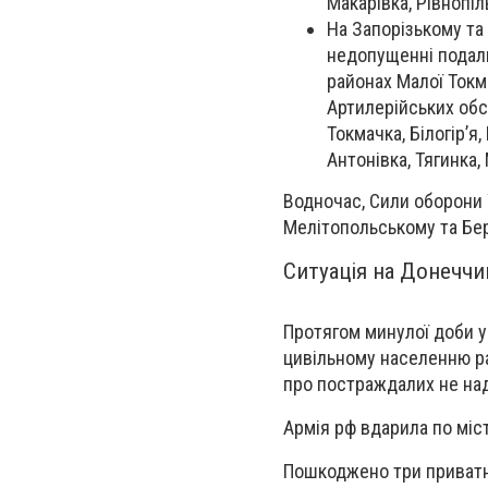
Макарівка, Рівнопіл
На Запорізькому та
недопущенні подаль
районах Малої Токма
Артилерійських обс
Токмачка, Білогір’я
Антонівка, Тягинка,
Водночас, Сили оборони 
Мелітопольському та Бе
Ситуація на Донеччи
Протягом минулої доби у
цивільному населенню ра
про постраждалих не на
Армія рф вдарила по міста
Пошкоджено три приватни