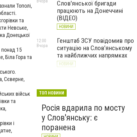
Вчора
Слов'янської бригади
азнали Тополі,
працюють на Донеччині
області.
(ВІДЕО)
горівки та
НОВИНИ
кти Невське,
вка Донецької
Генштаб ЗСУ повідомив про
12:00
Вчора
ситуацію на Слов’янському
 понад 15
та найближчих напрямках
, Біла Гора та
НОВИНИ
ського.
Слов’янськ обстріляли 13
11:18
а, Сєверне,
Вчора
разів за добу. Хроніка
великої війни: 7 серпня
йських військ
ТОП НОВИНИ
івки та
НОВИНИ
Росія вдарила по мосту
ка,
у Слов'янську: є
івки і
поранена
атне,
НОВИНИ