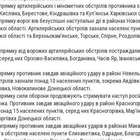
прямку артилерійських і мінометних обстрілів противника з
Кислівка, Берестове, Кіндрашівка та Куп’янськ Харківської 
рямку ворог вів безуспішні наступальні дії в районах Новоє
кої області. Артилерійських обстрілів зазнали населені пун
кої області та Верхньокам’янське, Торське, Спірне, Роздолі
прямку від ворожих артилерійських обстрілів постраждали
серед них Оріхово-Василівка, Богданівка, Часів Яр, Іванівське
прямку противник завдав авіаційного удару в районі Невель
рілів зазнали понад 10 населених пунктів, зокрема Авдіївк
івка, Новокалинове Донецької області.
прямку сили оборони продовжують стримувати наступ росі
їнка. Противник завдав авіаційного удару в районі Красногор
онад 15 населених пунктів, серед них Красногорівка, Мар’їн
ргіївка Донецької області.
прямку противник завдав авіаційних ударів в районах Макар
а обстріляв населені пункти Єлизаветівка, Одрадне, Благод