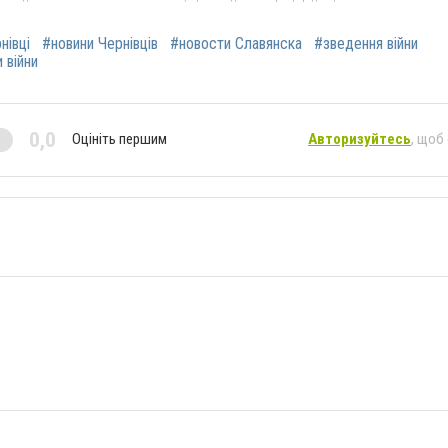
нівці
#новини Чернівців
#новости Славянска
#зведення війни
 війни
0,0
Оцініть першим
Авторизуйтесь
, щоб