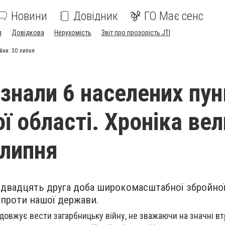
Новини
Довідник
ГО Має сенс
я
Довідкова
Нерухомість
Звіт про прозорість JTI
йни: 30 липня
азнали 6 населених пун
ї області. Хроніка вел
 липня
 двадцять друга доба широкомасштабної збройної 
 проти нашої держави.
довжує вести загарбницьку війну, не зважаючи на значні вт