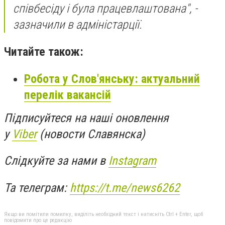
співбесіду і була працевлаштована", -
зазначили в адміністарції.
Читайте також:
Робота у Слов'янську: актуальний
перелік вакансій
Підписуйтеся на наші оновлення
у
Viber
(новости Славянска)
Слідкуйте за нами в
Instagram
Та телеграм:
https://t.me/news6262
Якщо ви помітили помилку, виділіть необхідний текст і натисніть Ctrl + Enter, щоб
повідомити про це редакцію