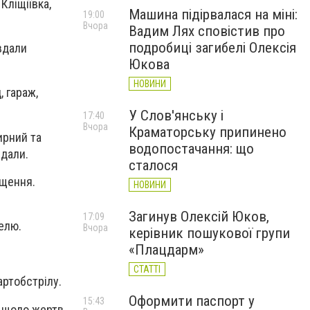
Кліщіївка,
Машина підірвалася на міні:
19:00
Вчора
Вадим Лях сповістив про
подробиці загибелі Олексія
авдали
Юкова
НОВИНИ
, гараж,
У Слов'янську і
17:40
Вчора
Краматорську припинено
ирний та
водопостачання: що
ждали.
сталося
іщення.
НОВИНИ
Загинув Олексій Юков,
17:09
елю.
Вчора
керівник пошукової групи
«Плацдарм»
СТАТТІ
ртобстрілу.
Оформити паспорт у
15:43
 щодо жертв