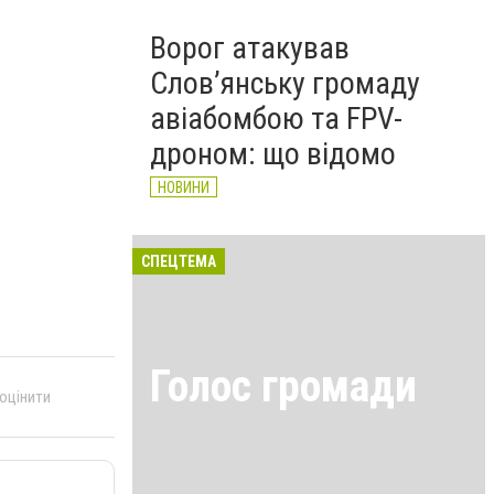
Ворог атакував
Слов’янську громаду
авіабомбою та FPV-
дроном: що відомо
НОВИНИ
СПЕЦТЕМА
Голос громади
 оцінити