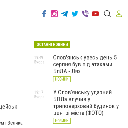
ОСТАННІ НОВИНИ
Слов'янськ увесь день 5
19:49
Вчора
серпня був під атаками
БпЛА - Лях
НОВИНИ
У Слов’янську ударний
19:17
Вчора
БПЛа влучив у
триповерховий будинок у
цейські
центрі міста (ФОТО)
НОВИНИ
 смт Велика