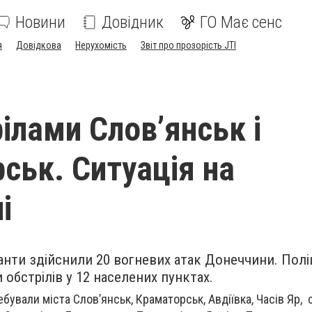
Новини
Довідник
ГО Має сенс
я
Довідкова
Нерухомість
Звіт про прозорість JTI
ілами Слов’янськ і
ськ. Ситуація на
і
нти здійснили 20 вогневих атак Донеччини. Полі
 обстрілів у 12 населених пунктах.
бували міста Слов’янськ, Краматорськ, Авдіївка, Часів Яр,