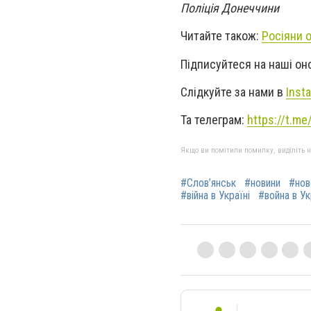
Поліція Донеччини
Читайте також:
Росіяни 
Підписуйтеся на наші о
Слідкуйте за нами в
Inst
Та телеграм:
https://t.m
Якщо ви помітили помилку, виділіть нео
#Слов’янськ
#новини
#нов
#війна в Україні
#война в У