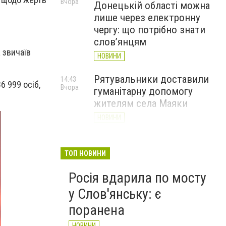
Вчора
Донецькій області можна
лише через електронну
чергу: що потрібно знати
слов’янцям
 звичаїв
НОВИНИ
Рятувальники доставили
14:43
6 999 осіб,
Вчора
гуманітарну допомогу
жителям села Маяки
НОВИНИ
«Я і Донеччина»: стартувала
13:52
Вчора
онлайн-акція до Дня молоді
ТОП НОВИНИ
НОВИНИ
Росія вдарила по мосту
у Слов'янську: є
поранена
НОВИНИ