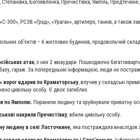
, Степанівка, Богоявленка, Пречистівка, Ямпіль, Предтечине, 
«С-300», РСЗВ «Град», «Ураган», артилерії, танків, а також з
ільних об’єктів – 6 житлових будинків, продовольчий склад
осійських атак
, з них 2 авіаудари. Пошкоджено багатокварт
базу, гараж. За попередньою інформацією, люди не постра
» ворог вдарив по Краматорську
, влучив у складські прим
нено цивільну особу. Є двоє загиблих.
ли по Ямполю.
Поранили людину та зруйнували приватну ос
йськові накрили Пречистівку
, вбили цивільну особу.
ну людину в селі Ласточкине,
яка постраждала внаслідок а
г завдав удару по Краматорську і Слов’янську.
Інформації