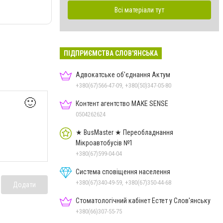
Всі матеріали тут
ПІДПРИЄМСТВА СЛОВ'ЯНСЬКА
Адвокатське об'єднання Актум
+380(67)566-47-09, +380(50)347-05-80
🙂
Контент агентство MAKE SENSE
0504262624
★ BusMaster ★ Переобладнання
Мікроавтобусів №1
+380(67)599-04-04
Система сповіщення населення
+380(67)340-49-59, +380(67)350-44-68
Додати
Стоматологічний кабінет Естет у Слов'янську
+380(66)307-55-75