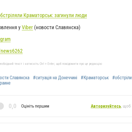
обстріляли Краматорськ: загинули люди
новлення у
Viber
(новости Славянска)
agram
e/news6262
бхідний текст і натисніть Ctrl + Enter, щоб повідомити про це редакцію
ости Славянска
#ситуація на Донеччині
#Краматорськ
#обстріли
краине
0,0
Оцініть першим
Авторизуйтесь
, щоб