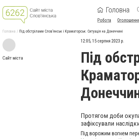
Головна
Робота
Оголошенн
Головна
Під обстрілами Слов’янськ і Краматорськ. Ситуація на Донеччині
12:05, 15 серпня 2023 р.
Під обстр
Сайт міста
Краматор
Донеччин
Протягом доби окупа
зафіксували наслідки
Під ворожим вогнем пере