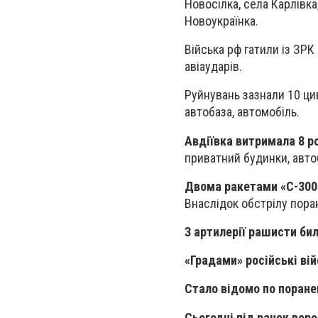
Новосілка, села Карлівка
Новоукраїнка.
Війська рф гатили із ЗРК 
авіаударів.
Руйнувань зазнали 10 цив
автобаза, автомобіль.
Авдіївка витримала 8 р
приватний будинки, авто
Двома ракетами «С-300
Внаслідок обстрілу пора
З артилерії рашисти би
«Градами» російські ві
Стало відомо по поране
Сьогодні під ранок воро