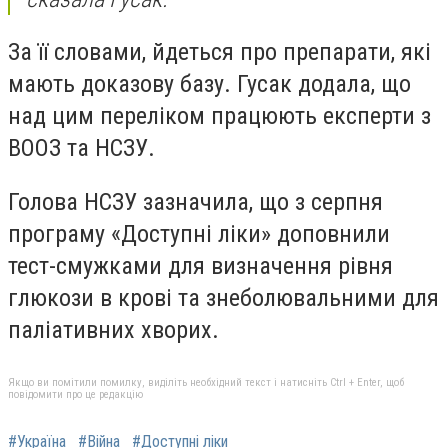
За її словами, йдеться про препарати, які
мають доказову базу. Гусак додала, що
над цим переліком працюють експерти з
ВООЗ та НСЗУ.
Голова НСЗУ зазначила, що з серпня
програму «Доступні ліки» доповнили
тест-смужками для визначення рівня
глюкози в крові та знеболювальними для
паліативних хворих.
Якщо ви помітили помилку, виділіть необхідний текст і натисніть Ctrl + Enter, щоб
повідомити про це редакцію
#Україна
#Війна
#Доступні ліки