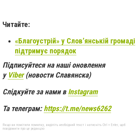
Читайте:
«Благоустрій» у Слов’янській громаді
підтримує порядок
Підписуйтеся на наші оновлення
у
Viber
(новости Славянска)
Слідкуйте за нами в
Instagram
Та телеграм:
https://t.me/news6262
Якщо ви помітили помилку, виділіть необхідний текст і натисніть Ctrl + Enter, щоб
повідомити про це редакцію