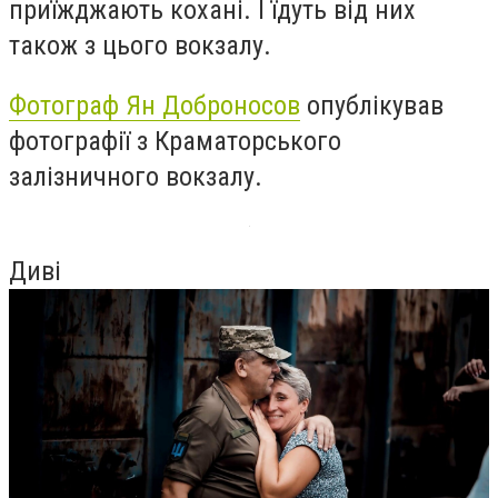
приїжджають кохані. І їдуть від них
також з цього вокзалу.
Фотограф Ян Доброносов
опублікував
фотографії з Краматорського
залізничного вокзалу.
Диві