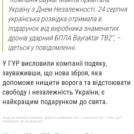
Україну з Днем Незалежності. 24 серпня
українська розвідка отримала в
подарунок від виробника знаменитих
дронів ударний БПЛА Bayraktar TB2", –
ідеться у повідомленні.
У ГУР висловили компанії подяку,
зауваживши, що нова зброя, яка
допоможе нищити ворога та відстоювати
свободу і незалежність України, є
найкращим подарунком до свята.
Якщо ви помітили помилку, виділіть необхідний текст і натисніть Ctrl + Enter, щоб
повідомити про це редакцію