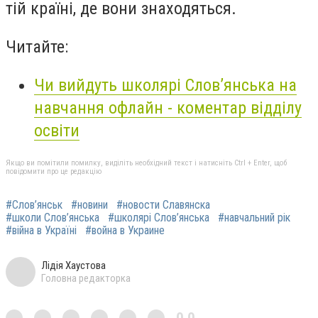
тій країні, де вони знаходяться.
Читайте:
Чи вийдуть школярі Слов’янська на
навчання офлайн - коментар відділу
освіти
Якщо ви помітили помилку, виділіть необхідний текст і натисніть Ctrl + Enter, щоб
повідомити про це редакцію
#Слов’янськ
#новини
#новости Славянска
#школи Слов’янська
#школярі Слов’янська
#навчальний рік
#війна в Україні
#война в Украине
Лідія Хаустова
Головна редакторка
0,0