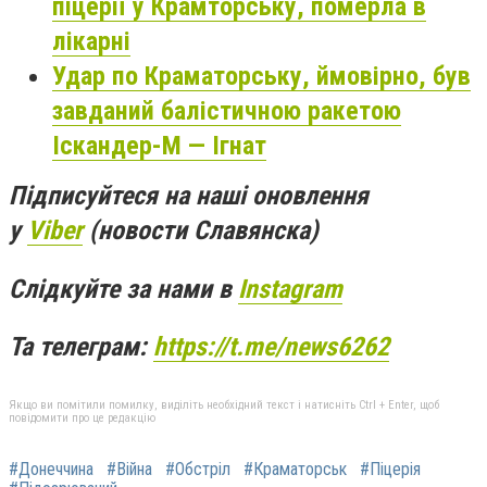
піцерії у Крамторську, померла в
лікарні
Удар по Краматорську, ймовірно, був
завданий балістичною ракетою
Іскандер-М — Ігнат
Підписуйтеся на наші оновлення
у
Viber
(новости Славянска)
Слідкуйте за нами в
Instagram
Та телеграм:
https://t.me/news6262
Якщо ви помітили помилку, виділіть необхідний текст і натисніть Ctrl + Enter, щоб
повідомити про це редакцію
#Донеччина
#Війна
#Обстріл
#Краматорськ
#Піцерія