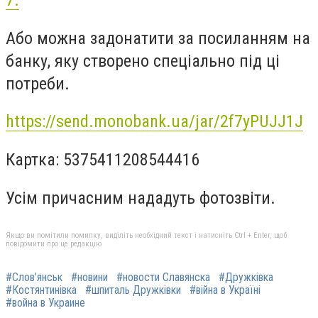
7.
Або можна задонатити за посиланням на
банку, яку створено спеціально під ці
потреби.
https://send.monobank.ua/jar/2f7yPUJJ1J
Картка: 5375411208544416
Усім причасним нададуть фотозвіти.
Якщо ви помітили помилку, виділіть необхідний текст і натисніть Ctrl + Enter, щоб
повідомити про це редакцію
#Слов’янськ
#новини
#новости Славянска
#Дружківка
#Костянтинівка
#шпиталь Дружківки
#війна в Україні
#война в Украине