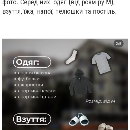
фото. Серед них: одяг (від розміру М),
взуття, їжа, напої, пелюшки та постіль.