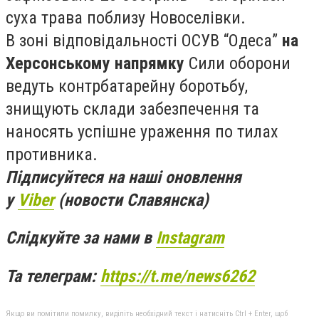
суха трава поблизу Новоселівки.
В зоні відповідальності ОСУВ “Одеса”
на
Херсонському напрямку
Сили оборони
ведуть контрбатарейну боротьбу,
знищують склади забезпечення та
наносять успішне ураження по тилах
противника.
Підписуйтеся на наші оновлення
у
Viber
(новости Славянска)
Слідкуйте за нами в
Instagram
Та телеграм:
https://t.me/news6262
Якщо ви помітили помилку, виділіть необхідний текст і натисніть Ctrl + Enter, щоб