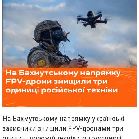
На Бахмутському напрямку українські
захисники знищили FPV-дронами три
одиниці ворожої техніки, у тому числі