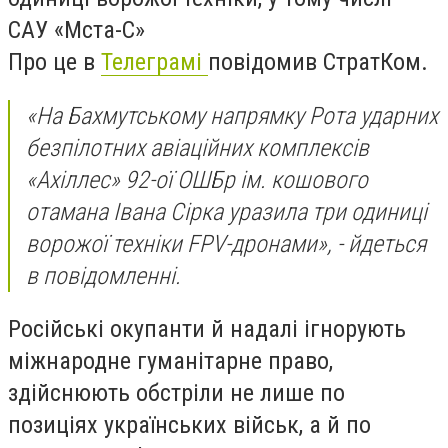
САУ «Мста-С»
Про це в
Телеграмі
повідомив СтратКом.
«На Бахмутському напрямку Рота ударних
безпілотних авіаційних комплексів
«Ахіллес» 92-ої ОШБр ім. кошового
отамана Івана Сірка уразила три одиниці
ворожої техніки FPV-дронами», - йдеться
в повідомленні.
Російські окупанти й надалі ігнорують
міжнародне гуманітарне право,
здійснюють обстріли не лише по
позиціях українських військ, а й по