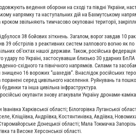
одовжують ведення оборони на сході та півдні України, нас
ькому напрямку та наступальних дій на Бахмутському напря
а кроком звільняють тимчасово окуповані території, закріп
дбулося 38 бойових зіткнень. Загалом, ворог завдав 10 рак
нив 39 обстрілів з реактивних систем залпового вогню як по
ивільних об’єктах нашої держави. Також, російська федерація 
о удару по Україні, застосувавши близько 30 ударних БпЛА
івденно-східного та північного напрямків. Силами та засоба
 знищено 16 ворожих “шахедів”. Внаслідок російських тер
 та поранені серед цивільного населення. Руйнувань та пош
 будинки та інша цивільна інфраструктура.
і російські окупанти знову атакували Україну дронами-камік
 Іванівка Харківської області; Білогорівка Луганської област
селе, Кліщіївка, Андріївка, Костянтинівка, Авдіївка, Новомих
Старомайорське Донецької області; Мала Токмачка Запорізьк
івка та Високе Херсонської області.