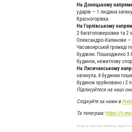
На Донецькому напрям
ударів — 1 людина загин
Красногорівка.
На Горлівському напря
2 багатоповерхівки та 2 
Олександро-Калинове — п
Часовоярській громаді п
будівлю. Пошкоджено 3 
будинок, нежитлову спору
На Лисичанському нап
загинула, 4 будинки пош
будинок зруйновано і 2
Підписуйтеся на наші он
Слідкуйте за нами в
Inst
Та телеграм:
https://t.m
Якщо ви помітили помилку, виділіть нео