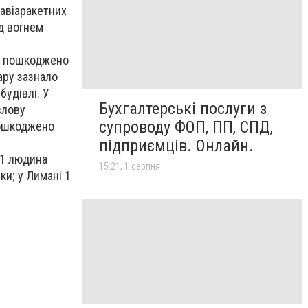
 авіаракетних
ід вогнем
 — пошкоджено
дару зазнало
будівлі. У
Бухгалтерські послуги з
слову
супроводу ФОП, ПП, СПД,
пошкоджено
підприємців. Онлайн.
 1 людина
15:21, 1 серпня
и; у Лимані 1