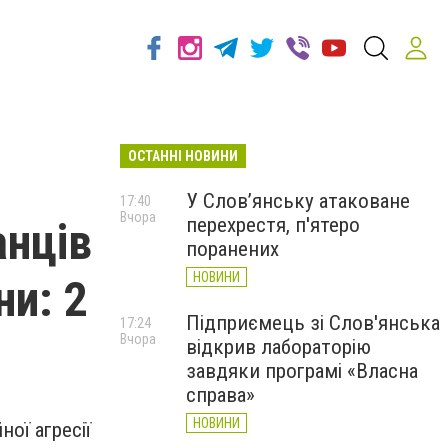
ОСТАННІ НОВИНИ
У Слов’янську атаковане
17:40
Вчора
перехрестя, п'ятеро
анців
поранених
НОВИНИ
ни: 2
Підприємець зі Слов'янська
17:24
Вчора
відкрив лабораторію
завдяки програмі «Власна
справа»
НОВИНИ
ої агресії