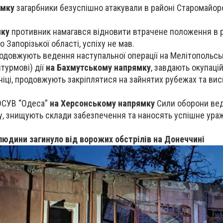
ямку
загарбники безуспішно атакували в районі Старомайор
мку
противник намагався відновити втрачене положення в 
 Запорізької області, успіху не мав.
одовжують ведення наступальної операції на Мелітопольс
турмові) дії
на Бахмутському напрямку
, завдають окупаці
ехніці, продовжують закріплятися на зайнятих рубежах та в
 ОСУВ “Одеса”
на Херсонському напрямку
Сили оборони ве
у, знищують склади забезпечення та наносять успішне ура
людини загинуло від ворожих обстрілів на Донеччині