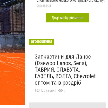
Слов'янського міського нотаріального округу
Дон.обл.
0506555431
Додати підприємство
ОГОЛОШЕННЯ
Запчастини для Ланос
(Daewoo Lanos, Sens),
ТАВРИЯ, СЛАВУТА,
ГАЗЕЛЬ, ВОЛГА, Chevrolet
оптом та в роздріб
3
10:41, 5 серпня