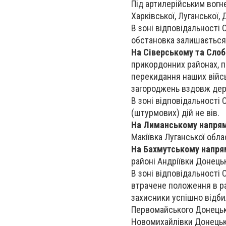
Під артилерійським вогне
Харківської, Луганської,
В зоні відповідальності 
обстановка залишається 
На Сіверському та Сло
прикордонних районах, 
перекидання наших війсь
загороджень вздовж держ
В зоні відповідальності
(штурмових) дій не вів.
На Лиманському напря
Макіївка Луганської облас
На Бахмутському напря
районі Андріївки Донецьк
В зоні відповідальності 
втрачене положення в рай
захисники успішно відбил
Первомайського Донецько
Новомихайлівки Донецько