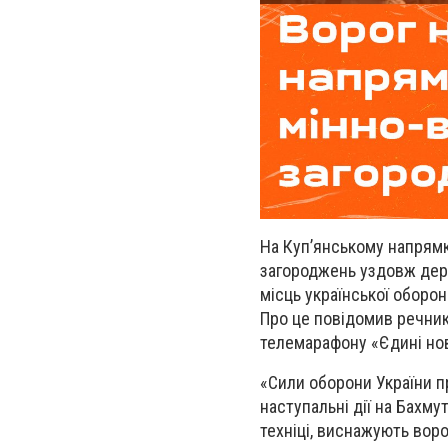
На Куп’янському напрямк
загороджень уздовж дер
місць української оборон
Про це повідомив речник
телемарафону «Єдині но
«Сили оборони України 
наступальні дії на Бахму
техніці, виснажують ворог