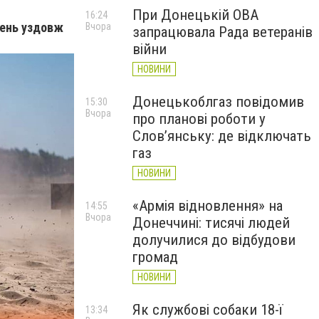
При Донецькій ОВА
16:24
жень уздовж
Вчора
запрацювала Рада ветеранів
війни
НОВИНИ
Донецькоблгаз повідомив
15:30
Вчора
про планові роботи у
Слов’янську: де відключать
газ
НОВИНИ
«Армія відновлення» на
14:55
Вчора
Донеччині: тисячі людей
долучилися до відбудови
громад
НОВИНИ
Як службові собаки 18-ї
13:34