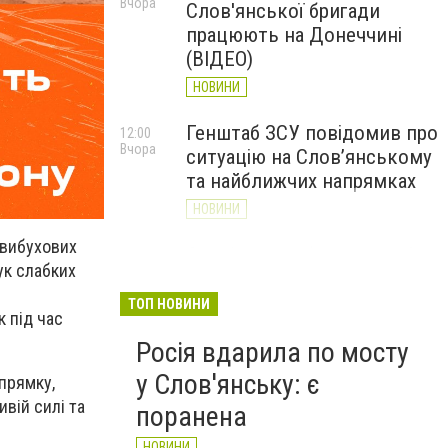
Вчора
Слов'янської бригади
працюють на Донеччині
(ВІДЕО)
НОВИНИ
Генштаб ЗСУ повідомив про
12:00
Вчора
ситуацію на Слов’янському
та найближчих напрямках
НОВИНИ
-вибухових
Слов’янськ обстріляли 13
11:18
ук слабких
Вчора
разів за добу. Хроніка
великої війни: 7 серпня
ТОП НОВИНИ
 під час
НОВИНИ
Росія вдарила по мосту
у Слов'янську: є
прямку,
вій силі та
поранена
НОВИНИ