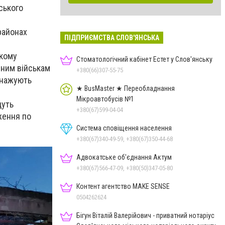
ського
районах
ПІДПРИЄМСТВА СЛОВ'ЯНСЬКА
ькому
Стоматологічний кабінет Естет у Слов'янську
йним військам
+380(66)307-55-75
иснажують
★ BusMaster ★ Переобладнання
Мікроавтобусів №1
дуть
+380(67)599-04-04
ження по
Система сповіщення населення
+380(67)340-49-59, +380(67)350-44-68
Адвокатське об'єднання Актум
+380(67)566-47-09, +380(50)347-05-80
Контент агентство MAKE SENSE
0504262624
Бігун Віталій Валерійович - приватний нотаріус