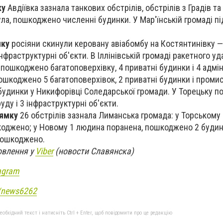
ку
Авдіївка зазнала танкових обстрілів, обстрілів з Градів та
ула, пошкоджено численні будинки. У Мар'їнській громаді п
мку
росіяни скинули керовану авіабомбу на Костянтинівку
інфраструктурні об'єкти. В Іллінівській громаді ракетного у
ошкоджено багатоповерхівку, 4 приватні будинки і 4 адмін
ошкоджено 5 багатоповерхівок, 2 приватні будинки і проми
будинки у Никифорівці Соледарської громади. У Торецьку 
ду і 3 інфраструктурні об'єкти.
рямку
26 обстрілів зазнала Лиманська громада: у Торському
коджено; у Новому 1 людина поранена, пошкоджено 2 будинк
 пошкоджено.
овлення у
Viber
(новости Славянска)
agram
e/news6262
бхідний текст і натисніть Ctrl + Enter, щоб повідомити про це редакцію