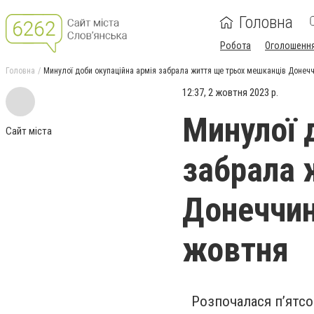
Головна
Робота
Оголошенн
Головна
Минулої доби окупаційна армія забрала життя ще трьох мешканців Донеччи
12:37, 2 жовтня 2023 р.
Минулої 
Сайт міста
забрала 
Донеччини
жовтня
Розпочалася п’ятсо