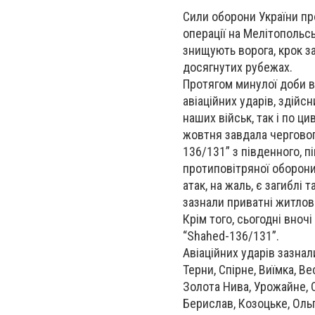
Сили оборони України пр
операції на Мелітопольс
знищують ворога, крок з
досягнутих рубежах.
Протягом минулої доби ві
авіаційних ударів, здійс
наших військ, так і по ц
жовтня завдала черговог
136/131” з південного, п
протиповітряної оборони
атак, на жаль, є загиблі
зазнали приватні житлові
Крім того, сьогодні вноч
“Shahed-136/131”.
Авіаційних ударів зазнали
Терни, Спірне, Виїмка, Ве
Золота Нива, Урожайне, 
Берислав, Козоцьке, Ольг