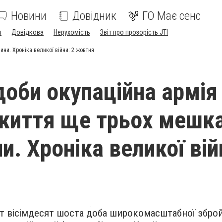
Новини
Довідник
ГО Має сенс
я
Довідкова
Нерухомість
Звіт про прозорість JTI
ни. Хроніка великої війни: 2 жовтня
доби окупаційна армія
життя ще трьох мешк
. Хроніка великої вій
т вісімдесят шоста доба широкомасштабної збройн