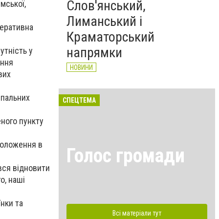
Слов'янський,
мської,
Лиманський і
еративна
Краматорський
напрямки
утність у
ення
НОВИНИ
вих
упальних
СПЕЦТЕМА
еного пункту
положення в
Голос громади
вся відновити
о, наші
нки та
Всі матеріали тут