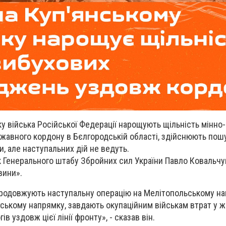
у війська Російської Федерації нарощують щільність мінно
жавного кордону в Бєлгородській області, здійснюють пош
и, але наступальних дій не ведуть.
 Генерального штабу Збройних сил України Павло Ковальчук
вини».
продовжують наступальну операцію на Мелітопольському на
тському напрямку, завдають окупаційним військам втрат у жи
ів уздовж цієї лінії фронту», - сказав він.