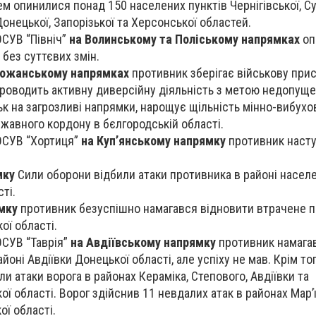
м опинилися понад 150 населених пунктів Чернігівської, Су
 Донецької, Запорізької та Херсонської областей.
ОСУВ “Північ”
на Волинському та Поліському напрямках
оп
без суттєвих змін.
божанському напрямках
противник зберігає військову прис
проводить активну диверсійну діяльність з метою недопущ
к на загрозливі напрямки, нарощує щільність мінно-вибухо
авного кордону в бєлгородській області.
 ОСУВ “Хортиця”
на Куп’янському напрямку
противник наст
мку
Сили оборони відбили атаки противника в районі насел
ті.
мку
противник безуспішно намагався відновити втрачене 
ої області.
ОСУВ “Таврія”
на Авдіївському напрямку
противник намага
оні Авдіївки Донецької області, але успіху не мав. Крім тог
и атаки ворога в районах Кераміка, Степового, Авдіївки та
ї області. Ворог здійснив 11 невдалих атак в районах Мар’ї
ї області.