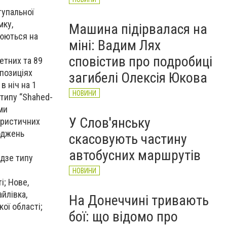
тупальної
мку,
Машина підірвалася на
люються на
міні: Вадим Лях
сповістив про подробиці
етних та 89
 позиціях
загибелі Олексія Юкова
в ніч на 1
НОВИНИ
 типу “Shahed-
ми
У Слов'янську
ористичних
коджень
скасовують частину
автобусних маршрутів
адзе типу
НОВИНИ
і; Нове,
айлівка,
На Донеччині тривають
ої області;
бої: що відомо про