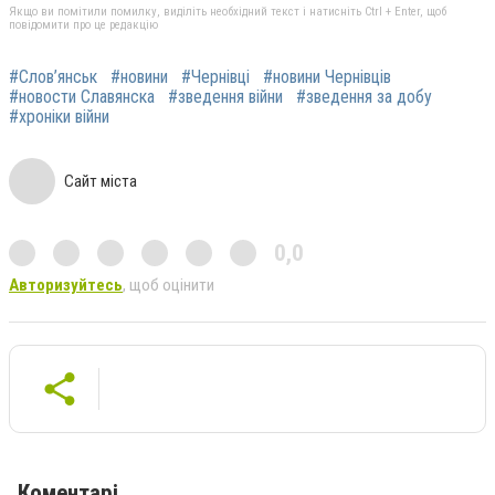
Якщо ви помітили помилку, виділіть необхідний текст і натисніть Ctrl + Enter, щоб
повідомити про це редакцію
#Слов’янськ
#новини
#Чернівці
#новини Чернівців
#новости Славянска
#зведення війни
#зведення за добу
#хроніки війни
Сайт міста
0,0
Авторизуйтесь
, щоб оцінити
Коментарі