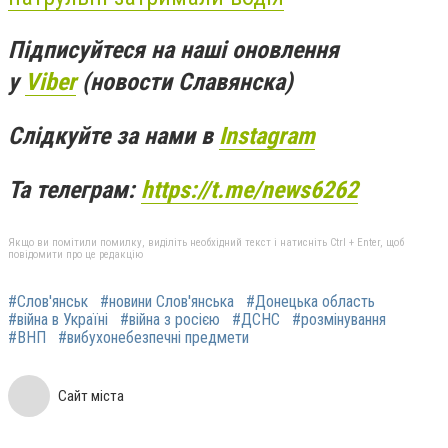
Підписуйтеся на наші оновлення
у
Viber
(новости Славянска)
Слідкуйте за нами в
Instagram
Та телеграм:
https://t.me/news6262
Якщо ви помітили помилку, виділіть необхідний текст і натисніть Ctrl + Enter, щоб
повідомити про це редакцію
#Слов'янськ
#новини Слов'янська
#Донецька область
#війна в Україні
#війна з росією
#ДСНС
#розмінування
#ВНП
#вибухонебезпечні предмети
Сайт міста