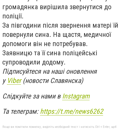
громадянка вирішила звернутися до
поліції.
За півгодини після звернення матері їй
повернули сина. На щастя, медичної
допомоги він не потребував.
Заявницю та її сина поліцейські
супроводили додому.
Підписуйтеся на наші оновлення
у
Viber
(новости Славянска)
Слідкуйте за нами в
Instagram
Та телеграм:
https://t.me/news6262
Якщо ви помітили помилку, виділіть необхідний текст і натисніть Ctrl + Enter, щоб