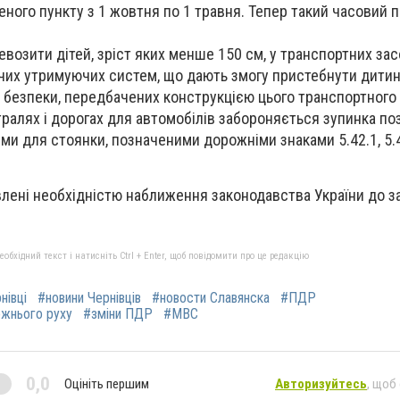
ного пункту з 1 жовтня по 1 травня. Тепер такий часовий 
возити дітей, зріст яких менше 150 см, у транспортних зас
чих утримуючих систем, що дають змогу пристебнути дитин
безпеки, передбачених конструкцією цього транспортного 
тралях і дорогах для автомобілів забороняється зупинка по
и для стоянки, позначеними дорожніми знаками 5.42.1, 5.42
лені необхідністю наближення законодавства України до 
бхідний текст і натисніть Ctrl + Enter, щоб повідомити про це редакцію
нівці
#новини Чернівців
#новости Славянска
#ПДР
ожнього руху
#зміни ПДР
#МВС
0,0
Оцініть першим
Авторизуйтесь
, щоб