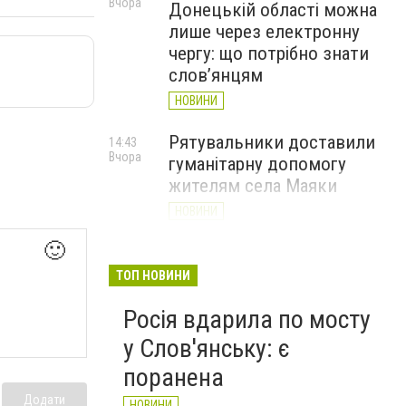
Вчора
Донецькій області можна
лише через електронну
чергу: що потрібно знати
слов’янцям
НОВИНИ
Рятувальники доставили
14:43
Вчора
гуманітарну допомогу
жителям села Маяки
НОВИНИ
🙂
«Я і Донеччина»: стартувала
13:52
Вчора
онлайн-акція до Дня молоді
ТОП НОВИНИ
НОВИНИ
Росія вдарила по мосту
у Слов'янську: є
поранена
Додати
НОВИНИ