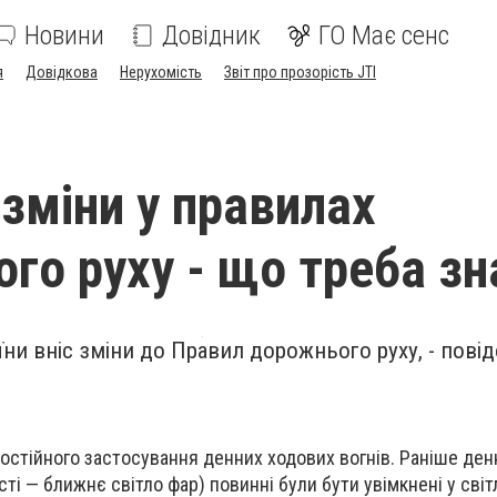
Новини
Довідник
ГО Має сенс
я
Довідкова
Нерухомість
Звіт про прозорість JTI
 зміни у правилах
го руху - що треба зн
їни вніс зміни до Правил дорожнього руху, - пов
остійного застосування денних ходових вогнів. Раніше денн
ності — ближнє світло фар) повинні були бути увімкнені у сві