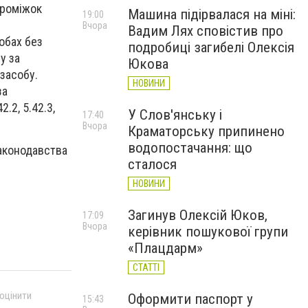
проміжок
Машина підірвалася на міні:
19:00
Вчора
Вадим Лях сповістив про
обах без
подробиці загибелі Олексія
у за
Юкова
засобу.
НОВИНИ
за
.2, 5.42.3,
У Слов'янську і
17:40
Вчора
Краматорську припинено
водопостачання: що
законодавства
сталося
НОВИНИ
Загинув Олексій Юков,
17:09
Вчора
керівник пошукової групи
«Плацдарм»
СТАТТІ
 оцінити
Оформити паспорт у
15:43