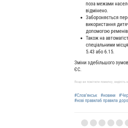
поза межами населе
відмінено.
Забороняється пере
використання дитя
допомогою ременів 
Також на автомагіс
спеціальними місцям
5.43 або 6.15.
Зміни здебільшого зумов
ЄС.
Якщо ви помітили помилку, виділіть нео
#Слов’янськ
#новини
#Чер
#нові правила6 правила дор