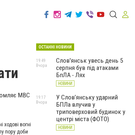
ОСТАННІ НОВИНИ
Слов'янськ увесь день 5
19:49
Вчора
серпня був під атаками
ати
БпЛА - Лях
НОВИНИ
ідомляє МВС
У Слов’янську ударний
19:17
Вчора
БПЛа влучив у
триповерховий будинок у
центрі міста (ФОТО)
і ходові вогні
НОВИНИ
тлу пору доби