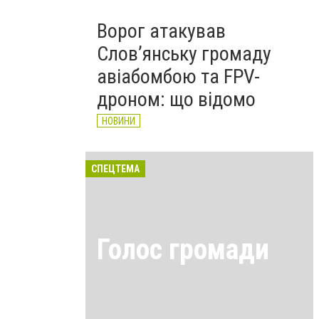
Ворог атакував
Слов’янську громаду
авіабомбою та FPV-
дроном: що відомо
НОВИНИ
СПЕЦТЕМА
Голос громади