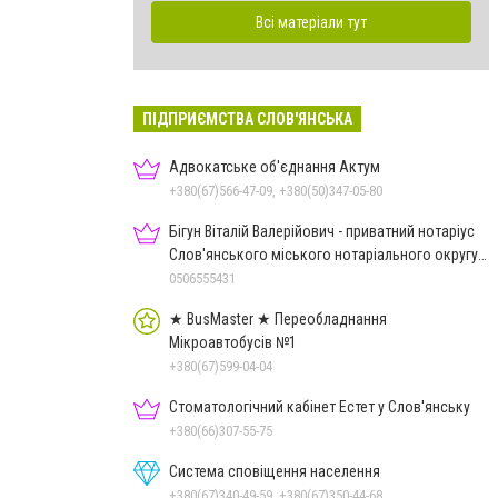
Всі матеріали тут
ПІДПРИЄМСТВА СЛОВ'ЯНСЬКА
Адвокатське об'єднання Актум
+380(67)566-47-09, +380(50)347-05-80
Бігун Віталій Валерійович - приватний нотаріус
Слов'янського міського нотаріального округу
Дон.обл.
0506555431
★ BusMaster ★ Переобладнання
Мікроавтобусів №1
+380(67)599-04-04
Стоматологічний кабінет Естет у Слов'янську
+380(66)307-55-75
Система сповіщення населення
+380(67)340-49-59, +380(67)350-44-68