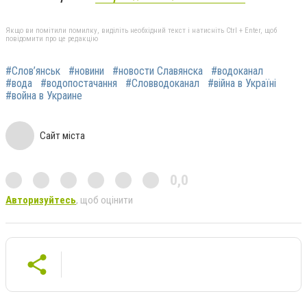
Якщо ви помітили помилку, виділіть необхідний текст і натисніть Ctrl + Enter, щоб
повідомити про це редакцію
#Слов’янськ
#новини
#новости Славянска
#водоканал
#вода
#водопостачання
#Словводоканал
#війна в Україні
#война в Украине
Сайт міста
0,0
Авторизуйтесь
, щоб оцінити