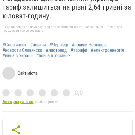
тариф залишиться на рівні 2,64 гривні за
кіловат-годину.
Якщо ви помітили помилку, виділіть необхідний текст і натисніть Ctrl + Enter, щоб
повідомити про це редакцію
#Слов’янськ
#новини
#Чернівці
#новини Чернівців
#новости Славянска
#листопад
#тарифи
#електроенергія
#війна в Україні
#война в Украине
Сайт міста
0,0
Авторизуйтесь
, щоб оцінити