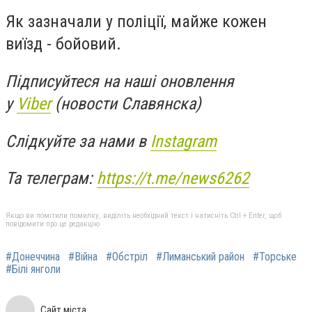
Як зазначали у поліції, майже кожен
виїзд - бойовий.
Підписуйтеся на наші оновлення
у
Viber
(новости Славянска)
Слідкуйте за нами в
Instagram
Та телеграм:
https://t.me/news6262
Якщо ви помітили помилку, виділіть необхідний текст і натисніть Ctrl + Enter, щоб
повідомити про це редакцію
#Донеччина
#Війна
#Обстріл
#Лиманський район
#Торське
#Білі янголи
Сайт міста