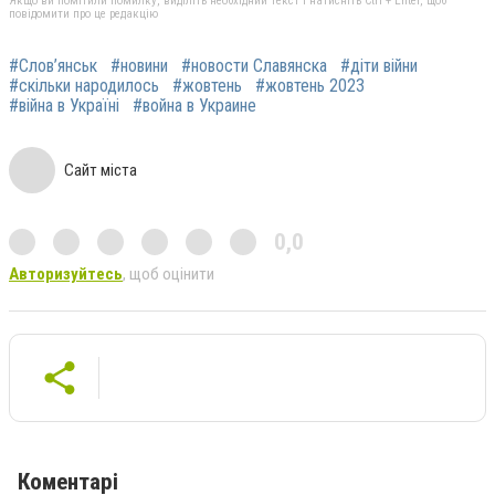
Якщо ви помітили помилку, виділіть необхідний текст і натисніть Ctrl + Enter, щоб
повідомити про це редакцію
#Слов’янськ
#новини
#новости Славянска
#діти війни
#скільки народилось
#жовтень
#жовтень 2023
#війна в Україні
#война в Украине
Сайт міста
0,0
Авторизуйтесь
, щоб оцінити
Коментарі