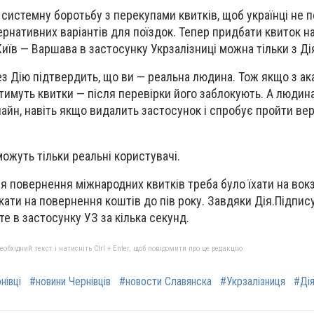
системну боротьбу з перекупами квитків, щоб українці не 
ернативних варіантів для поїздок. Тепер придбати квиток н
иїв — Варшава в застосунку Укрзалізниці можна тільки з Ді
ез Дію підтвердить, що ви — реальна людина. Тож якщо з а
тимуть квитки — після перевірки його заблокують. А людин
айн, навіть якщо видалить застосунок і спробує пройти ве
можуть тільки реальні користувачі.
я повернення міжнародних квитків треба було їхати на вокз
екати на повернення коштів до пів року. Завдяки Дія.Підпису
е в застосунку УЗ за кілька секунд.
бхідний текст і натисніть Ctrl + Enter, щоб повідомити про це редакцію
нівці
#новини Чернівців
#новости Славянска
#Укрзалізниця
#Ді