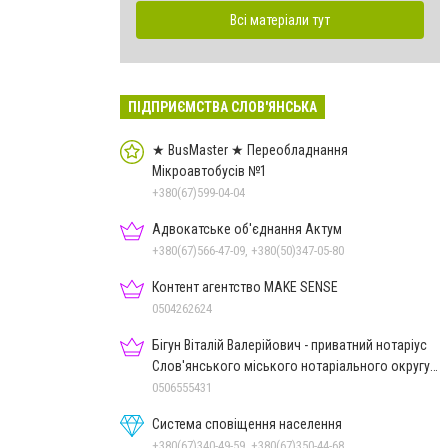
Всі матеріали тут
ПІДПРИЄМСТВА СЛОВ'ЯНСЬКА
★ BusMaster ★ Переобладнання
Мікроавтобусів №1
+380(67)599-04-04
Адвокатське об'єднання Актум
+380(67)566-47-09, +380(50)347-05-80
Контент агентство MAKE SENSE
0504262624
Бігун Віталій Валерійович - приватний нотаріус
Слов'янського міського нотаріального округу
Дон.обл.
0506555431
Система сповіщення населення
+380(67)340-49-59, +380(67)350-44-68