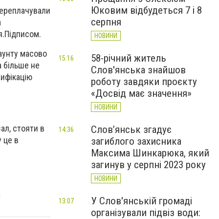
Юковим відбудеться 7 і 8
переплачували
серпня
а
я.Підписом.
НОВИНИ
каунту масово
58-річний житель
15:16
а більше не
Слов'янська знайшов
рифікацію
роботу завдяки проєкту
«Досвід має значення»
НОВИНИ
ал, стояти в
Слов’янськ згадує
14:36
 це в
загиблого захисника
Максима Шинкарюка, який
загинув у серпні 2023 року
НОВИНИ
я
У Слов'янській громаді
13:07
організували підвіз води: