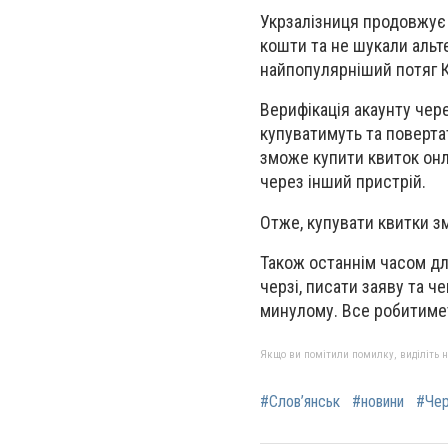
Укрзалізниця продовжує 
кошти та не шукали альт
найпопулярніший потяг К
Верифікація акаунту чер
купуватимуть та поверта
зможе купити квиток онл
через інший пристрій.
Отже, купувати квитки з
Також останнім часом дл
черзі, писати заяву та ч
минулому. Все робитимет
Якщо ви помітили помилку, виділіть нео
#Слов’янськ
#новини
#Чер