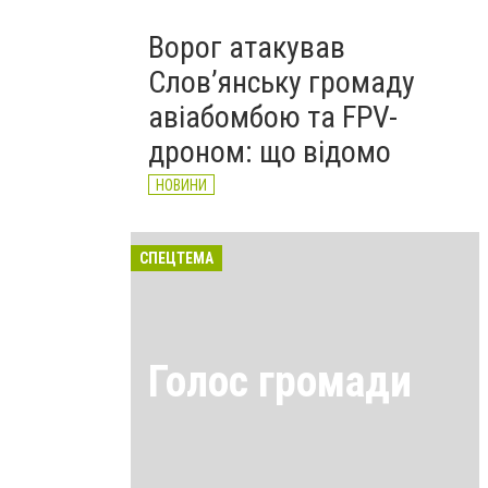
Ворог атакував
Слов’янську громаду
авіабомбою та FPV-
дроном: що відомо
НОВИНИ
СПЕЦТЕМА
Голос громади