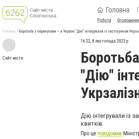
Головна
Робота
Оголошенн
Головна
Боротьба з перекупами — в Україні "Дію" інтегрували із застосунком Укрза
16:22, 8 листопада 2023 р.
Боротьба
Сайт міста
"Дію" інт
Укрзаліз
Дію інтегрували із 
квитків.
Про це
повідомив
Мініст