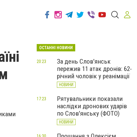
ОСТАННІ НОВИНИ
їні
За день Слов'янськ
20:23
пережив 11 атак дронів: 62-
ом
річний чоловік у реанімації
НОВИНИ
Рятувальники показали
17:23
наслідки дронових ударів
по Слов'янську (ФОТО)
никами
НОВИНИ
Прощання з Олексієм
16:30