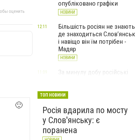
опубліковано графіки
тобы оценить
НОВИНИ
Більшість росіян не знають
12:11
де знаходиться Слов’янськ
і навіщо він їм потрібен -
Мадяр
НОВИНИ
За минулу добу російські
11:09
війська 13 разів атакували
Слов'янськ. Хроніка
великої війни: 6 серпня
ТОП НОВИНИ
🙂
НОВИНИ
Росія вдарила по мосту
у Слов'янську: є
поранена
НОВИНИ