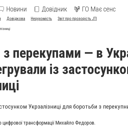
Новини
Довідник
ГО Має сенс
я
Довідкова
Нерухомість
Звіт про прозорість JTI
лізниці
 з перекупами — в Укра
егрували із застосунк
ниці
застосунком Укрзалізниці для боротьби з перекуп
р цифрової трансформації Михайло Федоров.