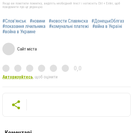
Якщо ви помітили помилку, виділіть необхідний текст і натисніть Ctrl + Enter, щоб
повідомити про це редакцію
#Слов’янськ
#новини
#новости Славянска
#ДонецькОблгаз
#показання лічильника
#комунальні платежі
#війна в Україні
#война в Украине
Сайт міста
0,0
Авторизуйтесь
, щоб оцінити
Коментарі