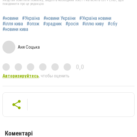
Якщо ви помітили помилку, виділіть необхідний текст і натисніть Ctrl + Enter, щоб
повідомити про це редакцію
#новини
#Україна
#новини України
#Україна новини
#ілля кива
#опзж
#зрадник
#росія
#іллю киву
#сбу
#новини кива
Аня Соцька
0,0
Авторизируйтесь
, чтобы оценить
Коментарі