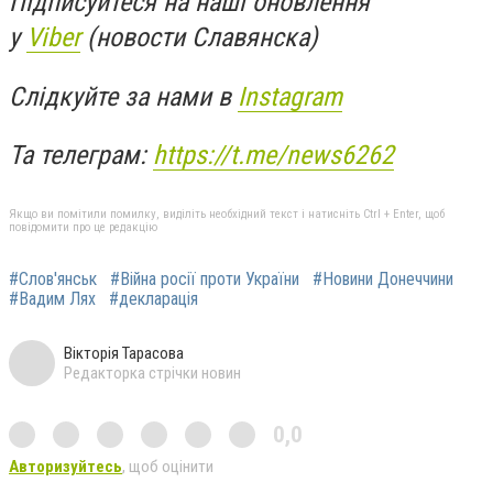
Підписуйтеся на наші оновлення
у
Viber
(новости Славянска)
Слідкуйте за нами в
Instagram
Та телеграм:
https://t.me/news6262
Якщо ви помітили помилку, виділіть необхідний текст і натисніть Ctrl + Enter, щоб
повідомити про це редакцію
#Слов'янськ
#Війна росії проти України
#Новини Донеччини
#Вадим Лях
#декларація
Вікторія Тарасова
Редакторка стрічки новин
0,0
Авторизуйтесь
, щоб оцінити