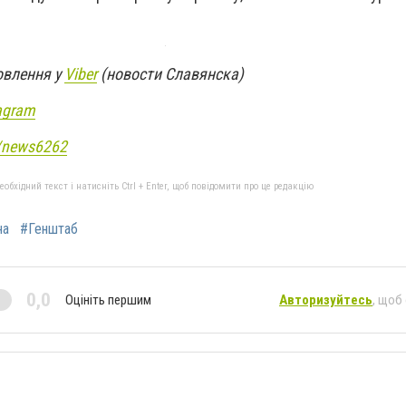
овлення у
Viber
(новости Славянска)
agram
e/news6262
бхідний текст і натисніть Ctrl + Enter, щоб повідомити про це редакцію
на
#Генштаб
0,0
Оцініть першим
Авторизуйтесь
, щоб