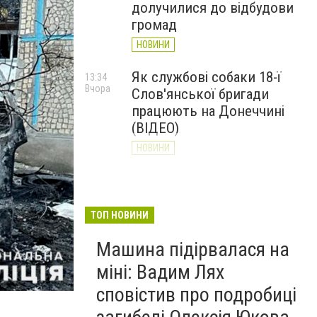
долучилися до відбудови
громад
НОВИНИ
Як службові собаки 18-ї
13:34
Вчора
Слов'янської бригади
працюють на Донеччині
(ВІДЕО)
НОВИНИ
Генштаб ЗСУ повідомив про
12:00
Вчора
ситуацію на Слов’янському
та найближчих напрямках
ТОП НОВИНИ
НОВИНИ
Машина підірвалася на
міні: Вадим Лях
сповістив про подробиці