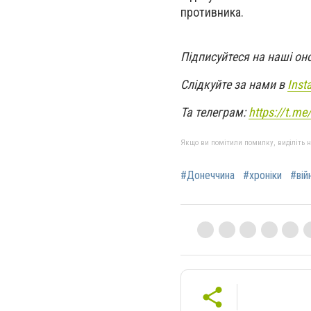
противника.
Підписуйтеся на наші он
Слідкуйте за нами в
Inst
Та телеграм:
https://t.m
Якщо ви помітили помилку, виділіть нео
#Донеччина
#хроніки
#вій