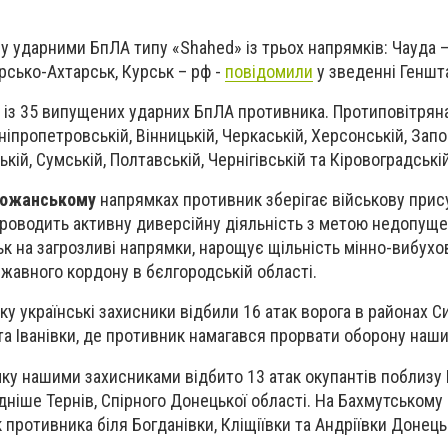
ну ударними БпЛА типу «Shahed» із трьох напрямків: Чауда 
сько-Ахтарськ, Курськ – рф -
повідомили
у зведенні Геншт
 із 35 випущених ударних БпЛА противника. Протиповітрян
ніпропетровській, Вінницькій, Черкаській, Херсонській, Запор
кій, Сумській, Полтавській, Чернігівській та Кіровоградські
божанському
напрямках противник зберігає військову прису
проводить активну диверсійну діяльність з метою недопущ
к на загрозливі напрямки, нарощує щільність мінно-вибухо
авного кордону в бєлгородській області.
у українські захисники відбили 16 атак ворога в районах Си
та Іванівки, де противник намагався прорвати оборону наши
у нашими захисниками відбито 13 атак окупантів поблизу 
ідніше Тернів, Спірного Донецької області. На Бахмутськом
к противника біля Богданівки, Кліщіївки та Андріївки Донець