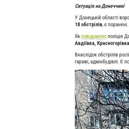
Ситуація на Донеччині
У Донецькій області вор
18 обстрілів
, є поранені.
Як
повідомляє
поліція До
Авдіївка, Красногорівка
Внаслідок обстрілів росі
гаражі, адмінбудівлі. Є 