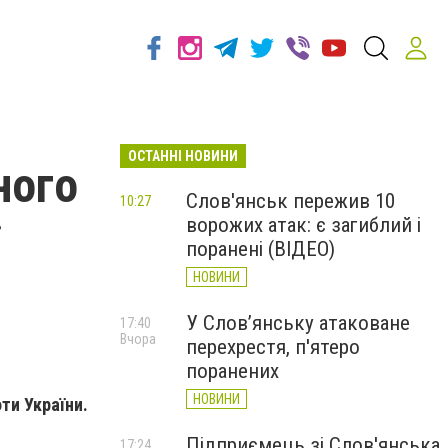
ОСТАННІ НОВИНИ
ного
Слов'янськ пережив 10
10:27
ворожих атак: є загиблий і
поранені (ВІДЕО)
НОВИНИ
У Слов’янську атаковане
17:40
Вчора
перехрестя, п'ятеро
поранених
НОВИНИ
ти України.
Підприємець зі Слов'янська
17:24