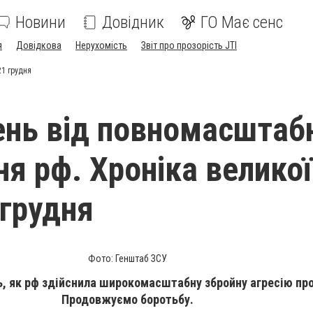
Новини
Довідник
ГО Має сенс
я
Довідкова
Нерухомість
Звіт про прозорість JTI
21 грудня
ень від повномасштаб
ня рф. Хроніка великої
 грудня
Фото: Генштаб ЗСУ
ь, як рф здійснила широкомасштабну збройну агресію про
Продовжуємо боротьбу.