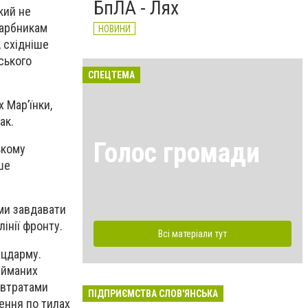
БпЛА - Лях
кий не
гарбникам
НОВИНИ
 східніше
ського
СПЕЦТЕМА
 Мар’їнки,
ак.
Голос громади
ькому
ше
ми завдавати
лінії фронту.
Всі матеріали тут
ацдарму.
займаних
з втратами
ПІДПРИЄМСТВА СЛОВ'ЯНСЬКА
ення по тилах