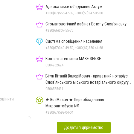
Адвокатське об'єднання Актум
+380(67)566-47-09, +380(50)347-05-80
Стоматологічний кабінет Естет у Слов'янську
+380(66)307-55-75
Система сповіщення населення
+380(67)340-49-59, +380(67)350-44-68
Контент агентство MAKE SENSE
0504262624
Бігун Віталій Валерійович - приватний нотаріус
Слов'янського міського нотаріального округу
Дон.обл.
0506555431
 оцінити
★ BusMaster ★ Переобладнання
Мікроавтобусів №1
+380(67)599-04-04
Додати підприємство