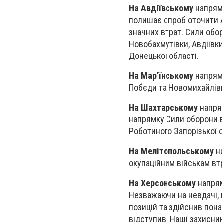
На Авдіївському
напрямк
полишає спроб оточити А
значних втрат. Сили обо
Новобахмутівки, Авдіївк
Донецької області.
На Мар’їнському
напрямк
Побєди та Новомихайлівк
На Шахтарському
напрям
напрямку Сили оборони в
Роботиного Запорізької о
На Мелітопольському
на
окупаційним військам втр
На Херсонському
напрям
Незважаючи на невдачі, 
позицій та здійснив пона
відступив. Наші захисни