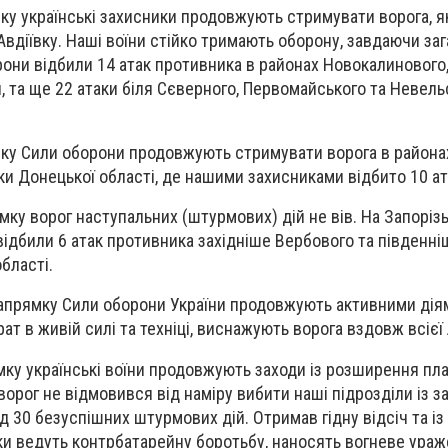
у українські захисники продовжують стримувати ворога, я
вдіївку. Наші воїни стійко тримають оборону, завдаючи за
рони відбили 14 атак противника в районах Новокалинового,
и, та ще 22 атаки біля Сєверного, Первомайського та Невель
у Сили оборони продовжують стримувати ворога в районах
и Донецької області, де нашими захисниками відбито 10 ат
ку ворог наступальних (штурмових) дій не вів. На Запоріз
ідбили 6 атак противника західніше Вербового та південні
бласті.
прямку Сили оборони України продовжують активними дія
ат в живій силі та техніці, виснажують ворога вздовж всієї 
ку українські воїни продовжують заходи із розширення пл
ворог не відмовився від наміру вибити наші підрозділи із 
д 30 безуспішних штурмових дій. Отримав гідну відсіч та і
ки ведуть контрбатарейну боротьбу, наносять вогневе ураж