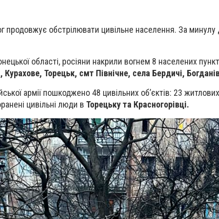
ог продовжує обстрілювати цивільне населення. За минулу 
нецької області, росіяни накрили вогнем 8 населених пункт
, Курахове, Торецьк, смт Північне, села Бердичі, Богдані
йської армії пошкоджено 48 цивільних об’єктів: 23 житлови
поранені цивільні люди в
Торецьку та Красногорівці.