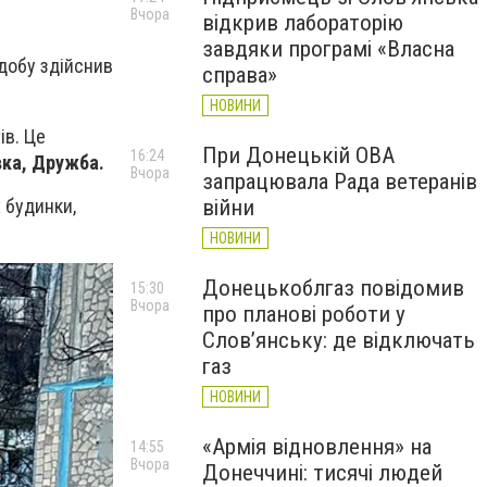
Вчора
відкрив лабораторію
завдяки програмі «Власна
добу здійснив
справа»
НОВИНИ
ів. Це
При Донецькій ОВА
16:24
вка, Дружба.
Вчора
запрацювала Рада ветеранів
х будинки,
війни
НОВИНИ
Донецькоблгаз повідомив
15:30
Вчора
про планові роботи у
Слов’янську: де відключать
газ
НОВИНИ
«Армія відновлення» на
14:55
Вчора
Донеччині: тисячі людей