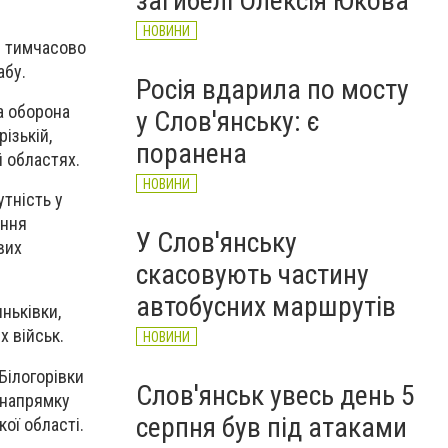
загибелі Олексія Юкова
НОВИНИ
– тимчасово
абу.
Росія вдарила по мосту
а оборона
у Слов'янську: є
ізькій,
поранена
й областях.
НОВИНИ
тність у
ення
У Слов'янську
вих
скасовують частину
автобусних маршрутів
ньківки,
х військ.
НОВИНИ
Білогорівки
Слов'янськ увесь день 5
у напрямку
серпня був під атаками
кої області.