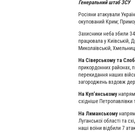
Генеральний штаб ЗСУ
Росіяни атакували Украї
окупований Крим; Примор
Захисники неба збили 34
працювала у Київській, Д
Миколаївській, Хмельниць
На Сіверському та Сло
прикордонних районах, 
перекидання наших війсь
загороджень вздовж держ
На Куп’янському
напрямк
східніше Петропавлівки 
На Лиманському
напрямк
Луганської області та сх
наші воїни відбили 7 ата