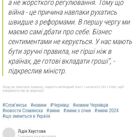
а не жорсткого регулювання. Тому що
війна - це причина навпаки рухатись
швидше з реформами. В першу чергу ми
маємо самі дбати про себе. Бізнес
сентиментами не керується. У нас мають
бути зручні правила, не гірші ніж в
країнах, де готові вкладати гроші”, -
підкреслив міністр.
Якщо ви помітили помилку, виділіть необхідний текст і натисніть Ctrl + Enter, щоб
повідомити про це редакцію
#Слов’янськ
#новини
#Чернівці
#новини Чернівців
#новости Славянска
#зміни
#зміни з січня
#зміни 2024
#що зміниться в Україні
Лідія Хаустова
Головна редакторка