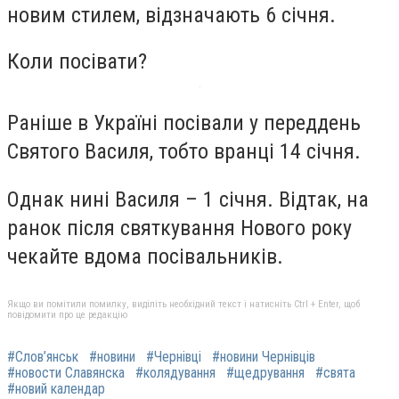
новим стилем, відзначають 6 січня.
Коли посівати?
Раніше в Україні посівали у переддень
Святого Василя, тобто вранці 14 січня.
Однак нині Василя – 1 січня. Відтак, на
ранок після святкування Нового року
чекайте вдома посівальників.
Якщо ви помітили помилку, виділіть необхідний текст і натисніть Ctrl + Enter, щоб
повідомити про це редакцію
#Слов’янськ
#новини
#Чернівці
#новини Чернівців
#новости Славянска
#колядування
#щедрування
#свята
#новий календар