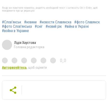
Якщо ви помітили помилку, виділіть необхідний текст і натисніть Ctrl + Enter, щоб
повідомити про це редакцію
#Слов’янськ
#новини
#новости Славянска
#фото Славянск
#фото Слов’янська
#сніг
#новий рік
#війна в Україні
#война в Украине
Лідія Хаустова
Головна редакторка
0,0
Авторизуйтесь
, щоб оцінити