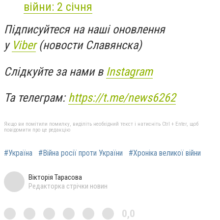
війни: 2 січня
Підписуйтеся на наші оновлення
у
Viber
(новости Славянска)
Слідкуйте за нами в
Instagram
Та телеграм:
https://t.me/news6262
Якщо ви помітили помилку, виділіть необхідний текст і натисніть Ctrl + Enter, щоб
повідомити про це редакцію
#Україна
#Війна росії проти України
#Хроніка великої війни
Вікторія Тарасова
Редакторка стрічки новин
0,0