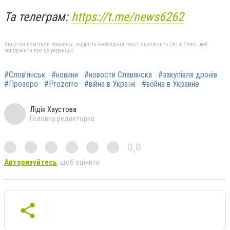
Та телеграм:
https://t.me/news6262
Якщо ви помітили помилку, виділіть необхідний текст і натисніть Ctrl + Enter, щоб
повідомити про це редакцію
#Слов’янськ
#новини
#новости Славянска
#закупівля дронів
#Прозоро
#Prozorro
#війна в Україні
#война в Украине
Лідія Хаустова
Головна редакторка
0,0
Авторизуйтесь
, щоб оцінити