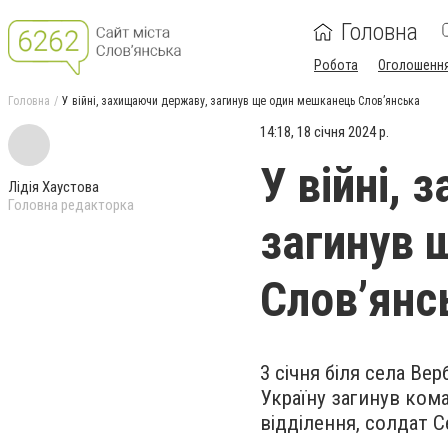
Головна
Робота
Оголошенн
Головна
У війні, захищаючи державу, загинув ще один мешканець Слов’янська
14:18, 18 січня 2024 р.
У війні,
Лідія Хаустова
Головна редакторка
загинув 
Слов’янс
3 січня біля села Ве
Україну загинув ко
відділення, солдат С