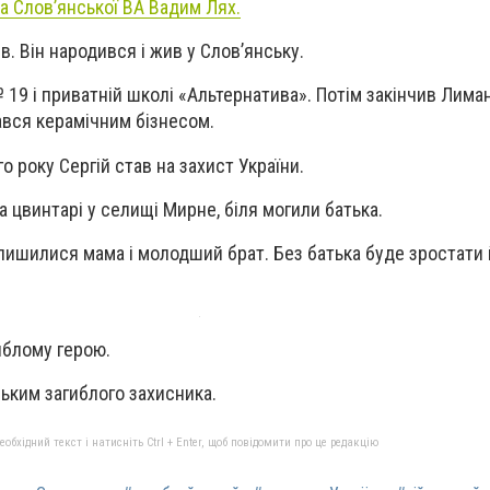
а Слов’янської ВА Вадим Лях.
в. Він народився і жив у Словʼянську.
 19 і приватній школі «Альтернатива». Потім закінчив Лима
вся керамічним бізнесом.
о року Сергій став на захист України.
 цвинтарі у селищі Мирне, біля могили батька.
алишилися мама і молодший брат. Без батька буде зростати 
гиблому герою.
зьким загиблого захисника.
бхідний текст і натисніть Ctrl + Enter, щоб повідомити про це редакцію