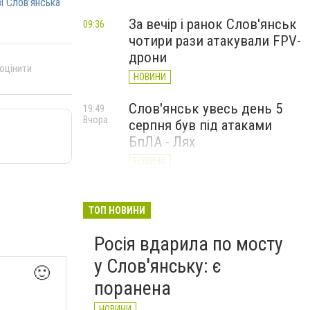
зі Слов’янська
За вечір і ранок Слов'янськ
09:36
чотири рази атакували FPV-
дрони
 оцінити
НОВИНИ
Слов'янськ увесь день 5
19:49
Вчора
серпня був під атаками
БпЛА - Лях
НОВИНИ
У Слов’янську ударний
19:17
Вчора
БПЛа влучив у
ТОП НОВИНИ
триповерховий будинок у
Росія вдарила по мосту
центрі міста (ФОТО)
у Слов'янську: є
НОВИНИ
🙂
поранена
НОВИНИ