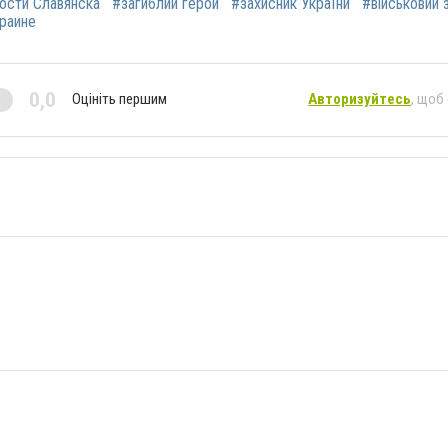
ости Славянска
#загиблий герой
#захисник України
#військовий 
краине
0,0
Оцініть першим
Авторизуйтесь
, щоб