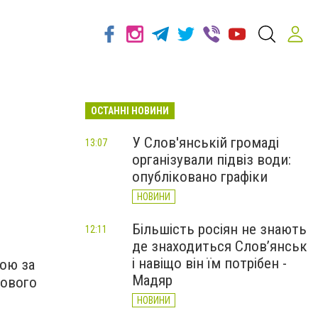
ОСТАННІ НОВИНИ
У Слов'янській громаді
13:07
організували підвіз води:
опубліковано графіки
НОВИНИ
Більшість росіян не знають
12:11
де знаходиться Слов’янськ
і навіщо він їм потрібен -
бою за
Мадяр
мового
НОВИНИ