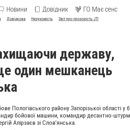
Новини
Довідник
ГО Має сенс
я
Довідкова
Нерухомість
Звіт про прозорість JTI
 захищаючи державу,
ще один мешканець
ька
рбове Пологівського району Запорізької області у 
мандир бойової машини, командир десантно-штур
ергій Алірзаєв зі Слов’янська.