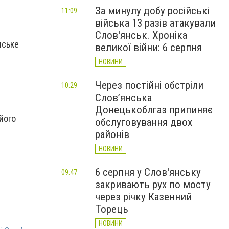
За минулу добу російські
11:09
війська 13 разів атакували
Слов'янськ. Хроніка
нське
великої війни: 6 серпня
НОВИНИ
Через постійні обстріли
10:29
Слов’янська
Донецькоблгаз припиняє
його
обслуговування двох
районів
НОВИНИ
6 серпня у Слов'янську
09:47
закривають рух по мосту
через річку Казенний
Торець
НОВИНИ