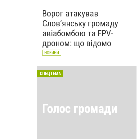
Ворог атакував
Слов’янську громаду
авіабомбою та FPV-
дроном: що відомо
НОВИНИ
СПЕЦТЕМА
Голос громади