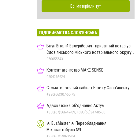
Всі матеріали тут
ПІДПРИЄМСТВА СЛОВ'ЯНСЬКА
Бігун Віталій Валерійович - приватний нотаріус
Слов'янського міського нотаріального округу
Дон.обл.
0506555431
Контент агентство MAKE SENSE
0504262624
Стоматологічний кабінет Естет у Слов'янську
+380(66)307-55-75
Адвокатське об'єднання Актум
+380(67)566-47-09, +380(50)347-05-80
★ BusMaster ★ Переобладнання
Мікроавтобусів №1
+380(67)599-04-04