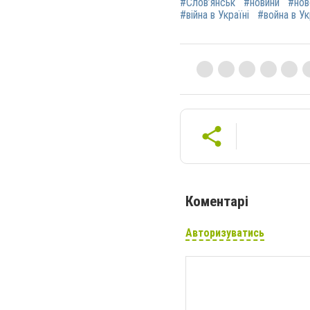
#Слов’янськ
#новини
#нов
#війна в Україні
#война в У
Коментарі
Авторизуватись