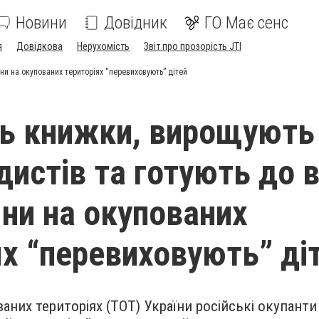
Новини
Довідник
ГО Має сенс
я
Довідкова
Нерухомість
Звіт про прозорість JTI
яни на окупованих територіях “перевиховують” дітей
ь книжки, вирощують
дистів та готують до в
яни на окупованих
ях “перевиховують” ді
аних територіях (ТОТ) України російські окупанти