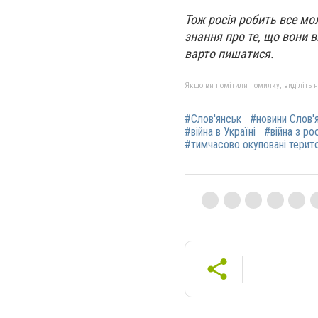
Тож росія робить все мо
знання про те, що вони в
варто пишатися.
Якщо ви помітили помилку, виділіть нео
#Слов'янськ
#новини Слов'
#війна в Україні
#війна з ро
#тимчасово окуповані терито