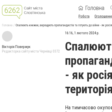
Головна
Робота
Оголошенн
Головна
Спалюють книжки, вирощують пропагандистів та готують до війни - як росі
16:16, 1 лютого 2024 р.
Спалюют
Вікторія Повержук
Редакторка сайту міста Чернівці 0372
пропаган
- як росі
територі
На тимчасово окупов