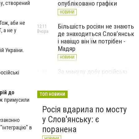
ву, створений
опубліковано графіки
НОВИНИ
Тож, аби не
Більшість росіян не знають
12:11
 а не у
Вчора
де знаходиться Слов’янськ
і навіщо він їм потрібен -
Мадяр
й України.
НОВИНИ
За минулу добу російські
11:09
російські
Вчора
війська 13 разів атакували
Слов'янськ. Хроніка
рій до
великої війни: 6 серпня
ТОП НОВИНИ
у ж примусили
НОВИНИ
Росія вдарила по мосту
у Слов'янську: є
незаконно
 "інтеграцію" в
поранена
НОВИНИ