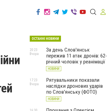
ОСТАННІ НОВИНИ
За день Слов'янськ
20:23
Вчора
пережив 11 атак дронів: 62-
ійни
річний чоловік у реанімації
НОВИНИ
Рятувальники показали
17:23
тей
Вчора
наслідки дронових ударів
по Слов'янську (ФОТО)
НОВИНИ
Прощання з Олексієм
16:30