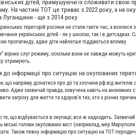
аїнських дітей, примушуючи їх споживати свою п
му. На частині ТОТ це триває з 2022 року, а на ок
 Луганщини - ще з 2014 року.
країнських територій росіяни не стали гаяти час, а взялися 
чання українських дітей - як у школах, так і в дитсадках. 
вою пропаганду, адже діти найлегше піддаються впливу.
ти” вірних слуг режиму, оскільки вони не завжди можуть кр
ку отримують.
 до інформації про ситуацію на окупованих терит
и, що напряму дізнатися про дії та злочини рф від жителів
во. Адже зазвичай правда, озвучена навіть на анонімних с
ти загрозу для життя та здоровʼя тих, хто з різних причин
 те, що відбувається в окупації, все ж надходить. Зазвичай
 міські голови окупованих міст (наприклад, мер Маріупол
їхати. Також певну інформацію про ситуацію на ТОТ періоди