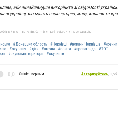
жливе, аби якнайшвидше викорінити зі свідомості українсь
ільні українці, які мають свою історію, мову, коріння та кра
бхідний текст і натисніть Ctrl + Enter, щоб повідомити про це редакцію
янська
#Донецька область
#Чернівці
#новини Чернівців
#новини
сією
#окупація
#діти
#школи
#освіта
#пропаганда
#ТОТ
рії
#окуповані території
#окупанти
0,0
Оцініть першим
Авторизуйтесь
, щоб