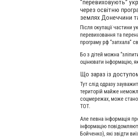
“перевиховують” укр
через освітню програ
землях Донеччини та
Після окупації частини у
перевиховання та перенав
програму рф “запхала” с
Бо з дітей можна “зліпи
оцінювати інформацію, я
Що зараз із доступом
Тут слід одразу зауважит
територій майже неможли
соцмережах, може станови
ТОТ.
Але певна інформація про
інформацію повідомляють
Бойченко), які звідти ви