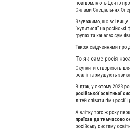
повідомляють Центр прот
Силами Спеціальних Опер
Зауважимо, що всі вище 
“купитися” на російські 
групах та каналах сумні
Також свідченнями про д
То як саме росія на
Окупанти створюють для м
реалії та змушують звикат
Відтак, у лютому 2023 ро
російської освітньої си
дітей співати гімн росії 
А влітку того ж року пер
приїхав до тимчасово 
російську систему освіт