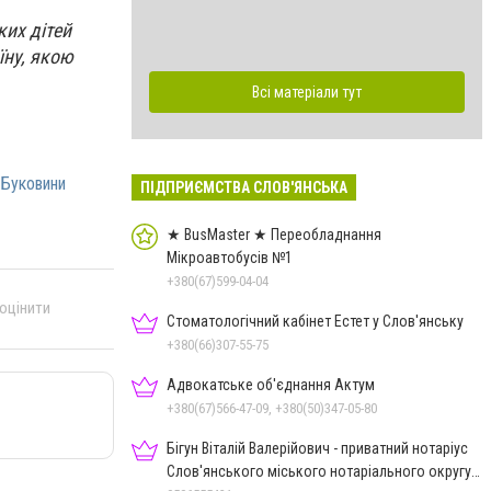
ких дітей
їну, якою
Всі матеріали тут
 Буковини
ПІДПРИЄМСТВА СЛОВ'ЯНСЬКА
★ BusMaster ★ Переобладнання
Мікроавтобусів №1
+380(67)599-04-04
 оцінити
Стоматологічний кабінет Естет у Слов'янську
+380(66)307-55-75
Адвокатське об'єднання Актум
+380(67)566-47-09, +380(50)347-05-80
Бігун Віталій Валерійович - приватний нотаріус
Слов'янського міського нотаріального округу