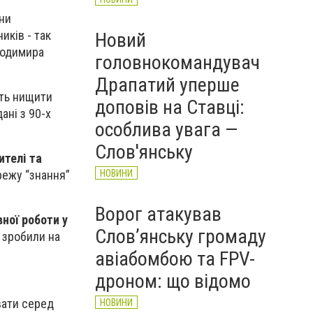
они
иків - так
Новий
олодимира
головнокомандувач
Драпатий уперше
ють нищити
доповів на Ставці:
ані з 90-х
особлива увага —
Слов'янську
ителі та
НОВИНИ
режу “знання”
Ворог атакував
ної роботи у
Слов’янську громаду
 зробили на
авіабомбою та FPV-
дроном: що відомо
вати серед
НОВИНИ