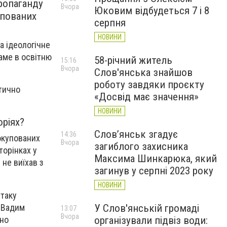
ропаганду
Вчора
Юковим відбудеться 7 і 8
упованих
серпня
НОВИНИ
за ідеологічне
Саме в освітню
58-річний житель
15:16
Вчора
Слов'янська знайшов
роботу завдяки проєкту
итично
«Досвід має значення»
НОВИНИ
оріях?
Слов’янськ згадує
14:36
 окупованих
Вчора
загиблого захисника
торінках у
Максима Шинкарюка, який
 не виїхав з
загинув у серпні 2023 року
НОВИНИ
 таку
я Вадим
У Слов'янській громаді
13:07
Вчора
чно
організували підвіз води: