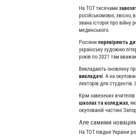
На ТОТ тисячами
завозя
російськомовні, звісно, 
звана історія про війну
мединського.
Росіяни
перевіряють дит
українську художню літера
років по 2021 там вважа
Викладають оновлену п
викладачі
. А на окупов
лекторів для студентів. 
Крім завезених вчителів 
школах та коледжах
, я
окупованій частині Запор
Але самими новаціям
На ТОТ півдня України р