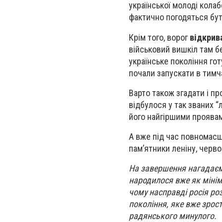
української молоді колаб
фактично погодяться бу
Крім того, ворог
відкрив
військовий вишкіл там бер
українське покоління гот
почали запускати в тимч
Варто також згадати і п
відбулося у так званих “
його найгіршими проявами
А вже під час повномасш
памʼятники леніну, черво
На завершення нагадаємо
народилося вже як мініму
чому насправді росія розв
покоління, яке вже зрос
радянського минулого.