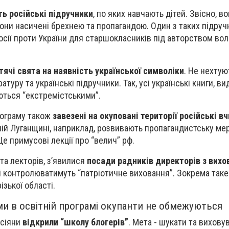
ть російські підручники
, по яких навчають дітей. Звісно, в
вони насичені брехнею та пропагандою. Один з таких підручн
 росії проти України для старшокласників під авторством в
ячі свята на наявність української символіки
. Не нехту
туру та українські підручники. Так, усі українські книги, вид
ються “екстремістськими”.
рограму також
завезені на окуповані території російські вч
аній Луганщині, наприклад, розвивають пропагандистську ме
Це примусові лекції про “велич” рф.
та лекторів, зʼявилися
посади радників директорів з вихов
кі контролюватимуть “патріотичне виховання”. Зокрема таке
ізької області.
и в освітній програмі окупанти не обмежуються
осіяни
відкрили “школу блогерів”
. Мета - шукати та вихову