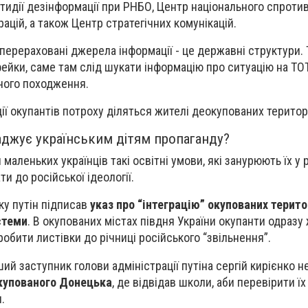
идії дезінформації при РНБО, Центр національного спроти
ацій, а також Центр стратегічних комунікацій.
перераховані джерела інформації - це державні структури. 
фейки, саме там слід шукати інформацію про ситуацію на ТОТ,
вного походження.
ії окупантів потроху діляться жителі деокупованих територі
саджує українським дітям пропаганду?
аленьких українців такі освітні умови, які занурюють їх у 
и до російської ідеології.
ку путін підписав
указ про “інтеграцію” окупованих терито
стеми
. В окупованих містах півдня України окупанти одраз
і робити листівки до річниці російського “звільнення”.
ший заступник голови адміністрації путіна сергій кирієнко 
окупованого Донецька
, де відвідав школи, аби перевірити їх
и.