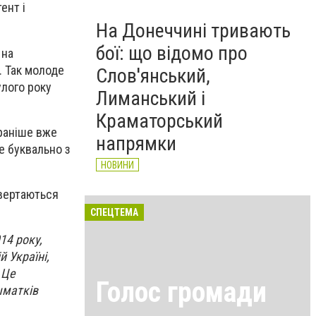
ент і
На Донеччині тривають
бої: що відомо про
 на
в. Так молоде
Слов'янський,
улого року
Лиманський і
Краматорський
 раніше вже
напрямки
е буквально з
НОВИНИ
овертаються
СПЕЦТЕМА
14 року,
й Україні,
 Це
Голос громади
шматків