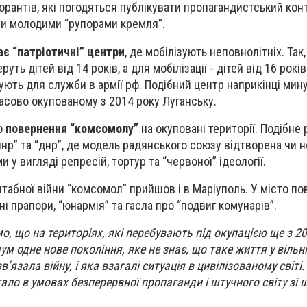
орантів, які погодяться публікувати пропагандистський конт
ти молодими “рупорами кремля”.
ає “патріотичні” центри
, де мобілізують неповнолітніх. Так,
уть дітей від 14 років, а для мобілізації - дітей від 16 рокі
ують для служби в армії рф. Подібний центр наприкінці мин
асово окупованому з 2014 року Луганську.
ро
повернення “комсомолу”
на окуповані території. Подібне
лнр” та “днр”, де модель радянського союзу відтворена чи н
 у вигляді репресій, тортур та “червоної” ідеології.
табної війни “комсомол” прийшов і в Маріуполь. У місто п
ні прапори, “юнармія” та гасла про “подвиг комунарів”.
, що на територіях, які перебувають під окупацією ще з 20
м одне нове покоління, яке не знає, що таке життя у вільні
ʼязала війну, і яка взагалі ситуація в цивілізованому світі.
тало в умовах безперервної пропаганди і штучного світу зі 