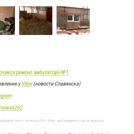
очався ремонт амбулаторії №7
овлення у
Viber
(новости Славянска)
agram
e/news6262
бхідний текст і натисніть Ctrl + Enter, щоб повідомити про це редакцію