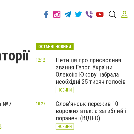
ОСТАННІ НОВИНИ
торії
Петиція про присвоєння
12:12
звання Героя України
Олексію Юкову набрала
необхідні 25 тисяч голосів
НОВИНИ
Слов'янськ пережив 10
ю №7.
10:27
ворожих атак: є загиблий і
поранені (ВІДЕО)
о
.
НОВИНИ