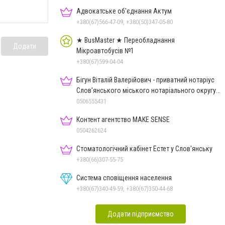
Адвокатське об'єднання Актум
+380(67)566-47-09, +380(50)347-05-80
★ BusMaster ★ Переобладнання
Додати
Мікроавтобусів №1
+380(67)599-04-04
Бігун Віталій Валерійович - приватний нотаріус
Слов'янського міського нотаріального округу
Дон.обл.
0506555431
Контент агентство MAKE SENSE
0504262624
Стоматологічний кабінет Естет у Слов'янську
+380(66)307-55-75
Система сповіщення населення
+380(67)340-49-59, +380(67)350-44-68
Додати підприємство