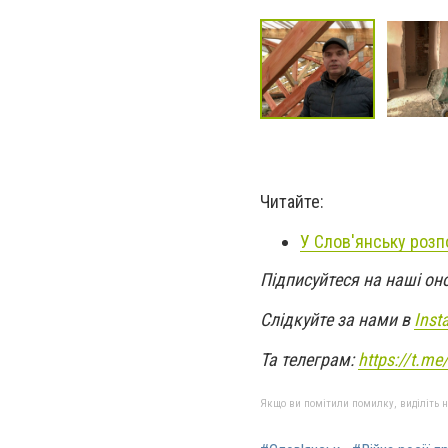
Читайте:
У Слов'янську розп
Підписуйтеся на наші он
Слідкуйте за нами в
Inst
Та телеграм:
https://t.m
Якщо ви помітили помилку, виділіть нео