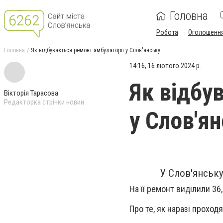
Головна
Робота
Оголошенн
Головна
Як відбувається ремонт амбулаторії у Слов'янську
14:16, 16 лютого 2024 р.
Як відбу
Вікторія Тарасова
Редакторка стрічки новин
у Слов'я
У Слов'янськ
На її ремонт виділили 36,
Про те, як наразі проход