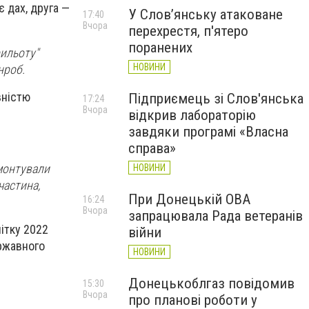
 дах, друга —
У Слов’янську атаковане
17:40
Вчора
перехрестя, п'ятеро
поранених
рильоту"
НОВИНИ
нроб.
вністю
Підприємець зі Слов'янська
17:24
Вчора
відкрив лабораторію
завдяки програмі «Власна
справа»
монтували
НОВИНИ
частина,
При Донецькій ОВА
16:24
Вчора
запрацювала Рада ветеранів
ітку 2022
війни
ержавного
НОВИНИ
Донецькоблгаз повідомив
15:30
Вчора
про планові роботи у