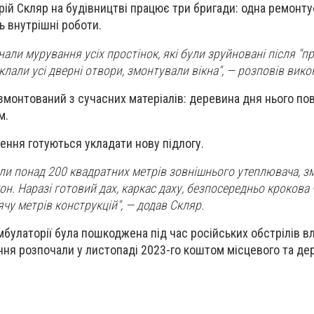
ій Скляр на будівництві працює три бригади: одна ремонтує
ь внутрішні роботи.
али мурування усіх простінок, які були зруйновані після "п
клали усі дверні отвори, змонтували вікна", — розповів вико
 змонтований з сучасних матеріалів: деревина дня нього по
м.
ення готуються укладати нову підлогу.
ли понад 200 квадратних метрів зовнішнього утеплювача, з
он. Наразі готовий дах, каркас даху, безпосередньо крокова 
чу метрів конструкцій", — додав Скляр.
мбулаторії була пошкоджена під час російських обстрілів вл
ення розпочали у листопаді 2023-го коштом місцевого та д