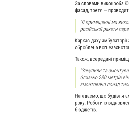
За словами виконроба Юр
фасад, третя — проводит
"В приміщенні ми викон
російської ракети пере
Каркас даху амбулаторії
оброблена вогнезахисто
Також, всередині приміщ
"Закупили та змонтува
близько 280 метрів вік
змонтовано понад тися
Нагадаємо, що будівля а
року. Роботи із відновл
бюджетів.