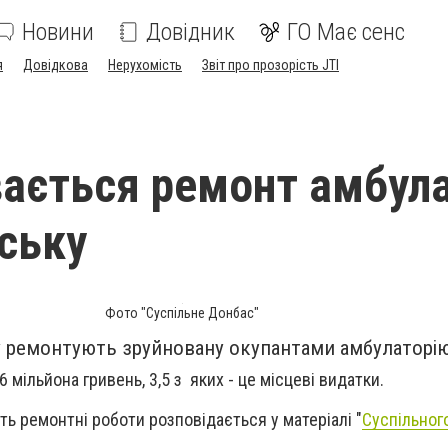
Новини
Довідник
ГО Має сенс
я
Довідкова
Нерухомість
Звіт про прозорість JTI
вається ремонт амбула
нську
Фото "Суспільне Донбас"
у ремонтують зруйновану окупантами амбулаторі
6 мільйона гривень, 3,5 з яких - це місцеві видатки.
ять ремонтні роботи розповідається у матеріалі "
Суспільног