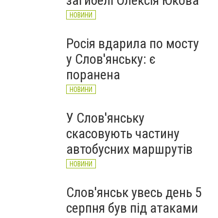
загибелі Олексія Юкова
НОВИНИ
Росія вдарила по мосту
у Слов'янську: є
поранена
НОВИНИ
У Слов'янську
скасовують частину
автобусних маршрутів
НОВИНИ
Слов'янськ увесь день 5
серпня був під атаками