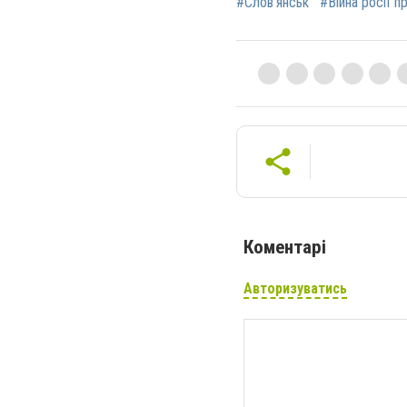
#Слов'янськ
#Війна росії п
Коментарі
Авторизуватись