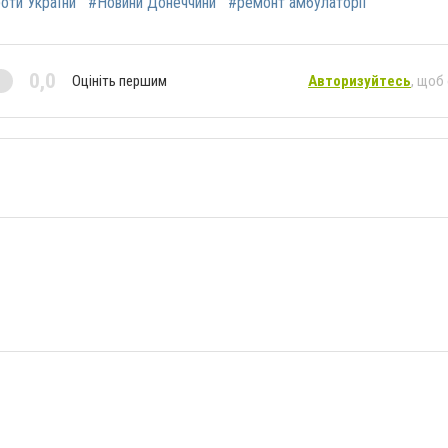
роти України
#Новини Донеччини
#ремонт амбулаторії
0,0
Оцініть першим
Авторизуйтесь
, щоб