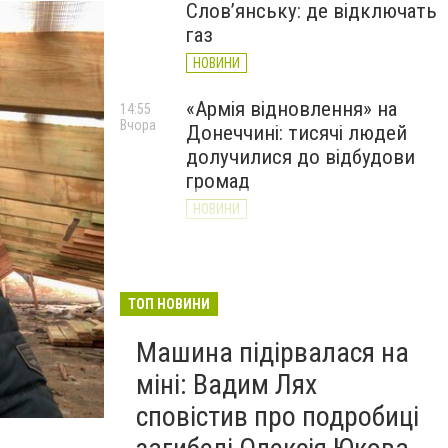
Слов’янську: де відключать
газ
НОВИНИ
«Армія відновлення» на
14:55
Вчора
Донеччині: тисячі людей
долучилися до відбудови
громад
НОВИНИ
Як службові собаки 18-ї
13:34
Вчора
Слов'янської бригади
працюють на Донеччині
ТОП НОВИНИ
(ВІДЕО)
Машина підірвалася на
НОВИНИ
міні: Вадим Лях
сповістив про подробиці