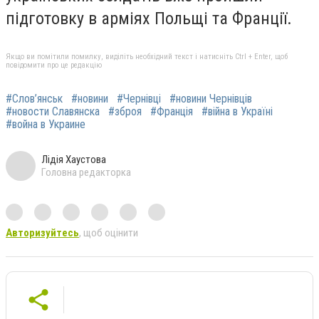
підготовку в арміях Польщі та Франції.
Якщо ви помітили помилку, виділіть необхідний текст і натисніть Ctrl + Enter, щоб
повідомити про це редакцію
#Слов’янськ
#новини
#Чернівці
#новини Чернівців
#новости Славянска
#зброя
#Франція
#війна в Україні
#война в Украине
Лідія Хаустова
Головна редакторка
Авторизуйтесь
, щоб оцінити