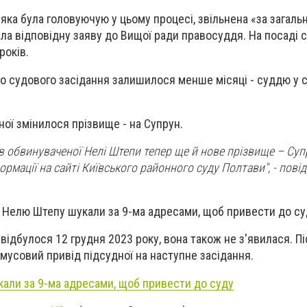
 яка була головуючую у цьому процесі, звільнена «за загаль
ла відповідну заяву до Вищої ради правосуддя. На посаді с
років.
го судового засідання залишилося менше місяці - суддю у с
ної змінилося прізвище - на Супрун.
в обвинуваченої Нелі Штепи тепер ще й нове прізвище – Суп
ормації на сайті Київського районного суду Полтави", - пові
 Нелю Штепу шукали за 9-ма адресами, щоб привести до су
відбулося 12 грудня 2023 року, вона також не з'явилася. Пі
мусовий привід підсудної на наступне засідання.
али за 9-ма адресами, щоб привести до суду