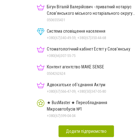
Бігун Віталій Валерійович - приватний нотаріус
Слов'янського міського нотаріального округу
Дон.обл.
0506555431
Система сповіщення населення
+380(67)340-49-59, +380(67)350-44-68
Стоматологічний кабінет Естет у Слов'янську
+380(66)307-55-75
Контент агентство MAKE SENSE
0504262624
Адвокатське об'єднання Актум
+380(67)566-47-09, +380(50)347-05-80
★ BusMaster ★ Переобладнання
Мікроавтобусів №1
+380(67)599-04-04
Додати підприємство