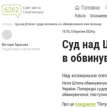
Головна
Робота
Оголошенн
Головна
Суд над Штепою: суддю звільнили, а в обвинувачуваної нове прізвище
10:35, 5 березня 2024 р.
Суд над 
Вікторія Тарасова
Редакторка стрічки новин
в обвину
Над колишньою очіль
Неля Штепа обвинувачуєт
України. Попередні судо
обвинуваченої. Наступне
Про це
повідомляє
"Патр