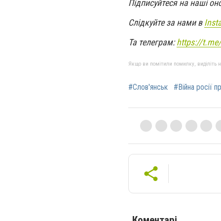
Підписуйтеся на наші он
Слідкуйте за нами в
Inst
Та телеграм:
https://t.m
Якщо ви помітили помилку, виділіть нео
#Слов'янськ
#Війна росії п
Коментарі