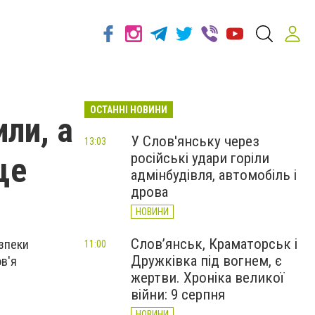
ОСТАННІ НОВИНИ
ли, а
У Слов'янську через
13:03
російські удари горіли
ще
адмінбудівля, автомобіль і
дрова
НОВИНИ
Слов’янськ, Краматорськ і
езпеки
11:00
Дружківка під вогнем, є
ов'я
жертви. Хроніка великої
війни: 9 серпня
НОВИНИ