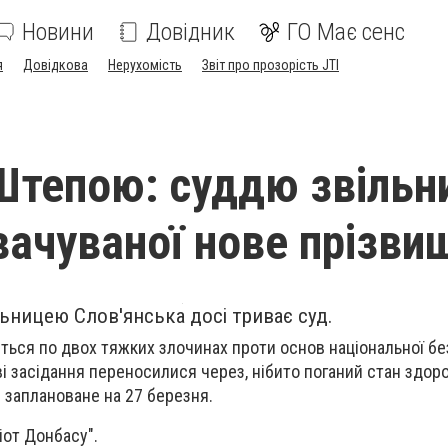
Новини
Довідник
ГО Має сенс
я
Довідкова
Нерухомість
Звіт про прозорість JTI
Штепою: суддю звільни
вачуваної нове прізви
ницею Слов'янська досі триває суд.
ься по двох тяжких злочинах проти основ національної б
ві засідання переносилися через, нібито поганий стан здор
 заплановане на 27 березня.
іот Донбасу".