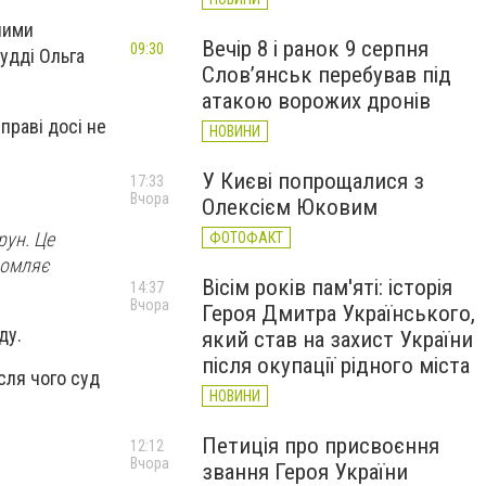
ними
Вечір 8 і ранок 9 серпня
09:30
удді Ольга
Слов’янськ перебував під
атакою ворожих дронів
праві досі не
НОВИНИ
У Києві попрощалися з
17:33
Вчора
Олексієм Юковим
рун. Це
ФОТОФАКТ
домляє
Вісім років пам'яті: історія
14:37
Вчора
Героя Дмитра Українського,
ду.
який став на захист України
після окупації рідного міста
сля чого суд
НОВИНИ
Петиція про присвоєння
12:12
Вчора
звання Героя України