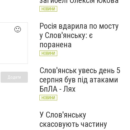
загибелі Олексія Юкова
НОВИНИ
Росія вдарила по мосту
🙂
у Слов'янську: є
поранена
НОВИНИ
Слов'янськ увесь день 5
серпня був під атаками
Додати
БпЛА - Лях
НОВИНИ
У Слов'янську
скасовують частину