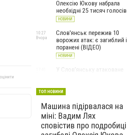
Олексію Юкову набрала
необхідні 25 тисяч голосів
НОВИНИ
Слов'янськ пережив 10
10:27
Вчора
ворожих атак: є загиблий і
поранені (ВІДЕО)
НОВИНИ
У Слов’янську атаковане
17:40
7 серпня
перехрестя, п'ятеро
 оцінити
поранених
ТОП НОВИНИ
НОВИНИ
Машина підірвалася на
міні: Вадим Лях
сповістив про подробиці