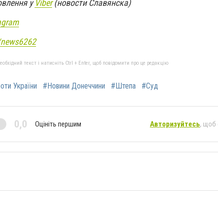
овлення у
Viber
(новости Славянска)
agram
e/news6262
бхідний текст і натисніть Ctrl + Enter, щоб повідомити про це редакцію
роти України
#Новини Донеччини
#Штепа
#Суд
0,0
Оцініть першим
Авторизуйтесь
, щоб