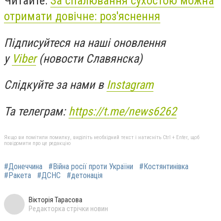
Читайте:
За спалювання сухостою можна
отримати довічне: роз'яснення
Підписуйтеся на наші оновлення
у
Viber
(новости Славянска)
Слідкуйте за нами в
Instagram
Та телеграм:
https://t.me/news6262
Якщо ви помітили помилку, виділіть необхідний текст і натисніть Ctrl + Enter, щоб
повідомити про це редакцію
#Донеччина
#Війна росії проти України
#Костянтинівка
#Ракета
#ДСНС
#детонація
Вікторія Тарасова
Редакторка стрічки новин