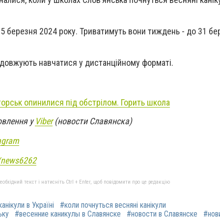
 25 березня 2024 року. Триватимуть вони тиждень - до 31 б
одовжують навчатися у дистанційному форматі.
торськ опинилися під обстрілом. Горить школа
овлення у
Viber
(новости Славянска)
agram
e/news6262
бхідний текст і натисніть Ctrl + Enter, щоб повідомити про це редакцію
канікули в Україні
#коли почнуться весняні канікули
ьку
#весенние каникулы в Славянске
#новости в Славянске
#нов