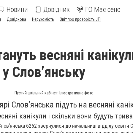
Новини
Довідник
ГО Має сенс
я
Довідкова
Нерухомість
Звіт про прозорість JTI
тануть весняні канікул
 у Слов’янську
Пустий шкільний кабінет. Ілюстративне фото
рі Слов’янська підуть на весняні кані
сняні канікули і скільки вони будуть трива
Слов’янська 6262 звернулися до начальниці відділу освіти 
налися, коли у школах Слов’янська почнуться весняні каніку