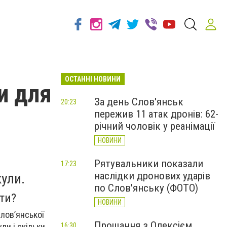
ОСТАННІ НОВИНИ
и для
За день Слов'янськ
20:23
пережив 11 атак дронів: 62-
річний чоловік у реанімації
НОВИНИ
Рятувальники показали
17:23
наслідки дронових ударів
кули.
по Слов'янську (ФОТО)
ти?
НОВИНИ
Слов’янської
Прощання з Олексієм
ли і скільки
16:30