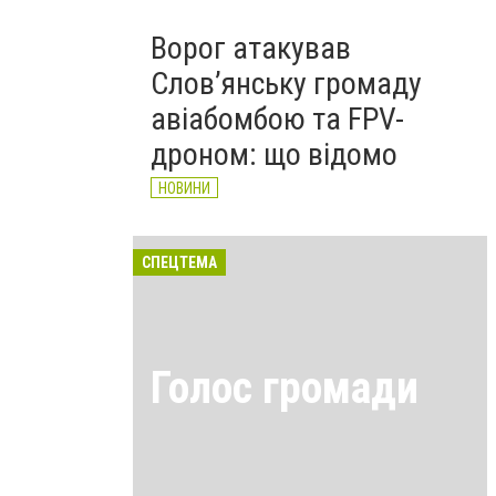
Ворог атакував
Слов’янську громаду
авіабомбою та FPV-
дроном: що відомо
НОВИНИ
СПЕЦТЕМА
Голос громади