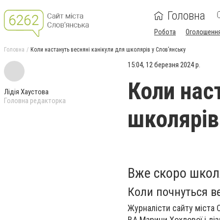
Головна
Робота
Оголошенн
Головна
Коли настануть весняні канікули для школярів у Слов’янську
15:04, 12 березня 2024 р.
Коли нас
Лідія Хаустова
Головна редакторка
школярів
Вже скоро школя
Коли почнуться ве
Журналісти сайту міста 
ВА Марини Хохлової і діз