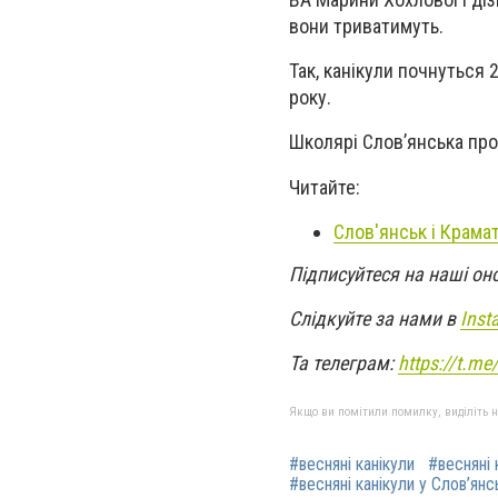
вони триватимуть.
Так, канікули почнуться
року.
Школярі Слов’янська пр
Читайте:
Слов'янськ і Крама
Підписуйтеся на наші он
Слідкуйте за нами в
Inst
Та телеграм:
https://t.m
Якщо ви помітили помилку, виділіть нео
#весняні канікули
#весняні 
#весняні канікули у Слов’янс