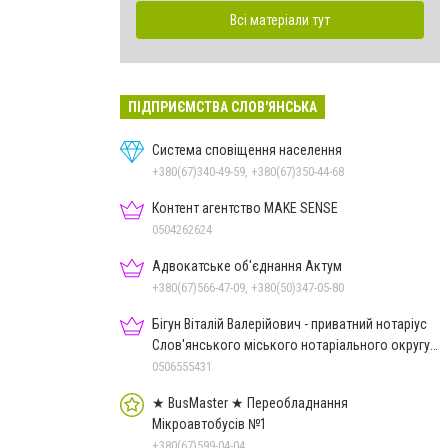
Всі матеріали тут
ПІДПРИЄМСТВА СЛОВ'ЯНСЬКА
Система сповіщення населення
+380(67)340-49-59, +380(67)350-44-68
Контент агентство MAKE SENSE
0504262624
Адвокатське об'єднання Актум
+380(67)566-47-09, +380(50)347-05-80
Бігун Віталій Валерійович - приватний нотаріус
Слов'янського міського нотаріального округу
Дон.обл.
0506555431
★ BusMaster ★ Переобладнання
Мікроавтобусів №1
+380(67)599-04-04