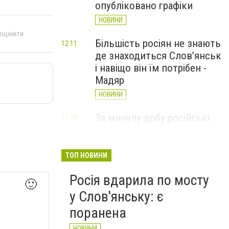
опубліковано графіки
НОВИНИ
 оцінити
Більшість росіян не знають
12:11
де знаходиться Слов’янськ
і навіщо він їм потрібен -
Мадяр
НОВИНИ
За минулу добу російські
11:09
війська 13 разів атакували
Слов'янськ. Хроніка
великої війни: 6 серпня
ТОП НОВИНИ
НОВИНИ
Росія вдарила по мосту
🙂
у Слов'янську: є
поранена
НОВИНИ