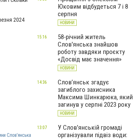
Юковим відбудеться 7 і 8
серпня
ерезня 2024
НОВИНИ
58-річний житель
15:16
Слов'янська знайшов
роботу завдяки проєкту
«Досвід має значення»
НОВИНИ
Слов’янськ згадує
14:36
загиблого захисника
Максима Шинкарюка, який
загинув у серпні 2023 року
НОВИНИ
У Слов'янській громаді
13:07
організували підвіз води:
ини Слов’янська