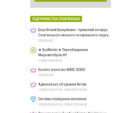
ПІДПРИЄМСТВА СЛОВ'ЯНСЬКА
Бігун Віталій Валерійович - приватний нотаріус
Слов'янського міського нотаріального округу
Дон.обл.
0506555431
★ BusMaster ★ Переобладнання
Мікроавтобусів №1
+380(67)599-04-04
Контент агентство MAKE SENSE
0504262624
Адвокатське об'єднання Актум
+380(67)566-47-09, +380(50)347-05-80
Система сповіщення населення
+380(67)340-49-59, +380(67)350-44-68