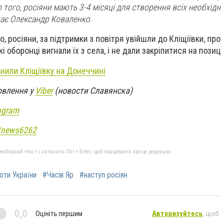
о того, росіяни мають 3-4 місяці для створення всіх необхід
жає Олександр Коваленко.
 росіяни, за підтримки з повітря увійшли до Кліщіївки, про
і оборонці вигнали їх з села, і не дали закріпитися на позиц
ьнили Кліщіївку на Донеччині
овлення у
Viber
(новости Славянска)
agram
e/news6262
бхідний текст і натисніть Ctrl + Enter, щоб повідомити про це редакцію
роти України
#Часів Яр
#наступ росіян
0,0
Оцініть першим
Авторизуйтесь
, щоб