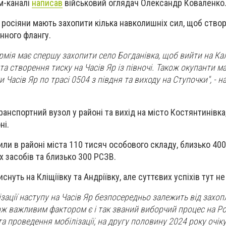
м-каналі
написав
військовий оглядач Олександр Коваленко
 росіяни мають захопити кілька навколишніх сил, щоб створ
нного флангу.
рмія має спершу захопити село Богданівка, щоб вийти на Кал
та створення тиску на Часів Яр із півночі. Також окупанти 
и Часів Яр по трасі 0504 з півдня та виходу на Ступочки", - н
транспортний вузол у районі та вихід на місто Костянтинівка,
ні.
ли в районі міста 110 тисяч особового складу, близько 400 
х засобів та близько 300 РСЗВ.
снуть на Кліщіївку та Андріївку, але суттєвих успіхів тут н
ізації наступу на Часів Яр безпосередньо залежить від захо
ож важливим фактором є і так званий виборчий процес на Рос
а проведення мобілізації, на другу половину 2024 року очіку