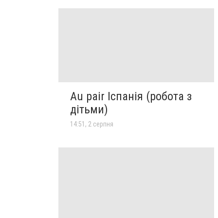
Au pair Іспанія (робота з
дітьми)
14:51, 2 серпня