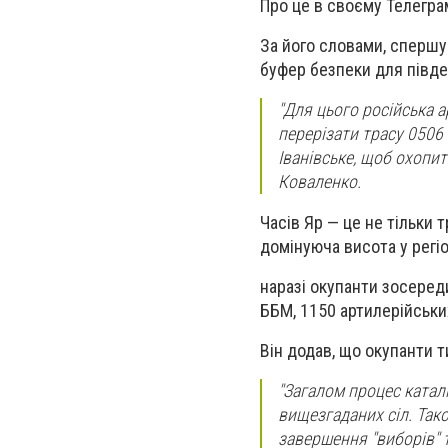
Про це в своєму Телегра
За його словами, спершу
буфер безпеки для півде
"Для цього російська а
перерізати трасу 0506 
Іванівське, щоб охопит
Коваленко.
Часів Яр — це не тільки 
домінуюча висота у регіо
наразі окупанти зосереди
ББМ, 1150 артилерійськи
Він додав, що окупанти ти
"Загалом процес катал
вищезгаданих сіл. Так
завершення "виборів" т