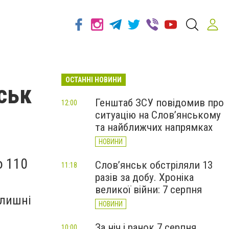
ОСТАННІ НОВИНИ
йськ
Генштаб ЗСУ повідомив про
12:00
ситуацію на Слов’янському
та найближчих напрямках
НОВИНИ
о 110
Слов’янськ обстріляли 13
11:18
разів за добу. Хроніка
великої війни: 7 серпня
олишні
НОВИНИ
За ніч і ранок 7 серпня
10:00