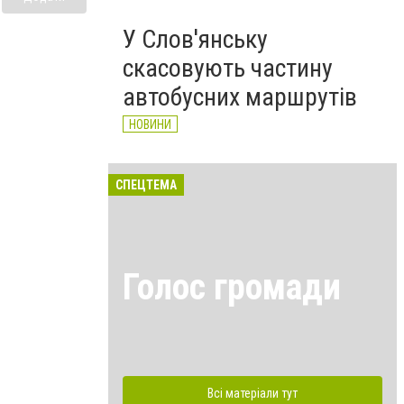
У Слов'янську
скасовують частину
автобусних маршрутів
НОВИНИ
СПЕЦТЕМА
Голос громади
Всі матеріали тут