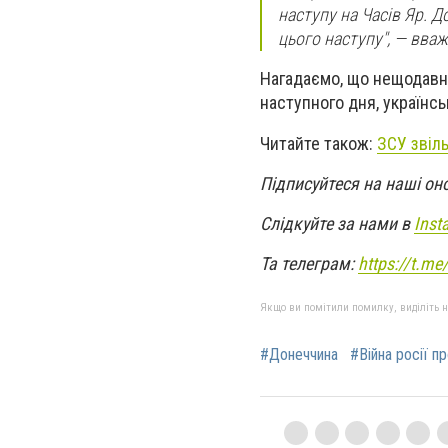
наступу на Часів Яр. Д
цього наступу", — вва
Нагадаємо, що нещодавно,
наступного дня, українськ
Читайте також:
ЗСУ звіл
Підписуйтеся на наші он
Слідкуйте за нами в
Inst
Та телеграм:
https://t.m
Якщо ви помітили помилку, виділіть нео
#Донеччина
#Війна росії п