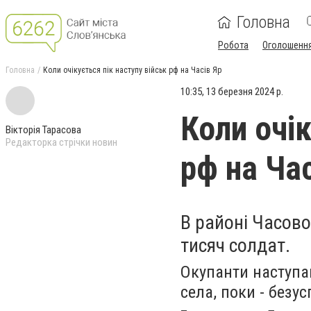
Головна
Робота
Оголошенн
Головна
Коли очікується пік наступу військ рф на Часів Яр
10:35, 13 березня 2024 р.
Коли очік
Вікторія Тарасова
Редакторка стрічки новин
рф на Час
В районі Часово
тисяч солдат.
Окупанти наступа
села, поки - безу