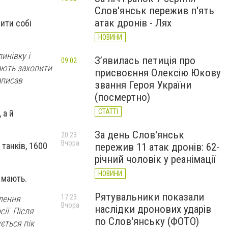
.
Слов'янськ пережив п'ять
атак дронів - Лях
ити собі
НОВИНИ
инівку і
З’явилась петиція про
09:02
мають захопити
присвоєння Олексію Юкову
аписав
звання Героя України
(посмертно)
СТАТТІ
 а й
За день Слов'янськ
20:23
Вчора
танків, 1600
пережив 11 атак дронів: 62-
річний чоловік у реанімації
НОВИНИ
е мають.
Рятувальники показали
17:23
плення
Вчора
наслідки дронових ударів
ії. Після
по Слов'янську (ФОТО)
ється пік