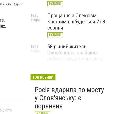
них умов для
НОВИНИ
Прощання з Олексієм
16:30
те,
Вчора
Юковим відбудеться 7 і 8
іях.
серпня
НОВИНИ
58-річний житель
15:16
Вчора
Слов'янська знайшов
роботу завдяки проєкту
«Досвід має значення»
НОВИНИ
ТОП НОВИНИ
Росія вдарила по мосту
у Слов'янську: є
поранена
 оцінити
НОВИНИ