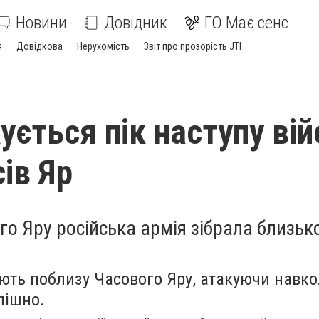
Новини
Довідник
ГО Має сенс
я
Довідкова
Нерухомість
Звіт про прозорість JTI
ується пік наступу ві
ів Яр
го Яру російська армія зібрала близьк
ють поблизу Часового Яру, атакуючи навк
спішно.