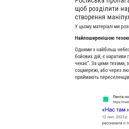
Російська пропаг
щоб розділити нар
створення маніпул
У цьому матеріалі ми роз
Найпоширенішою тезою р
Одними з найбільш небез
бойових дій, є наративи 
чекає”. За цими тезами, 
соцмережі, або через лю
приймають переселенців,