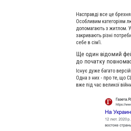
Насправді все це брехня
Особливим категоріям л
допомагають з житлом. У 
закривають різні потреби
себе в сім’ї.
Ще один відомий фей
до початку повномас
Існує дуже багато версі
Одна з них - про те, що 
вже під час великої війн