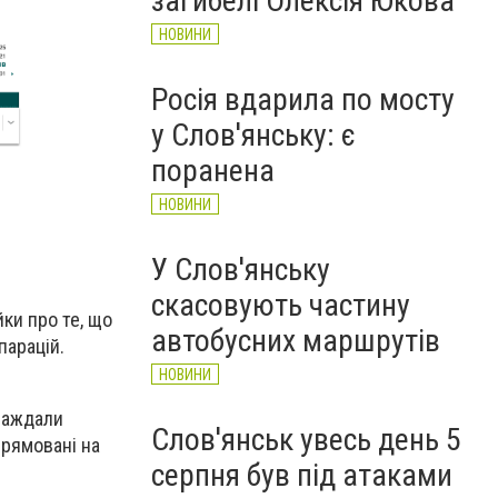
загибелі Олексія Юкова
НОВИНИ
Росія вдарила по мосту
у Слов'янську: є
поранена
НОВИНИ
У Слов'янську
скасовують частину
ки про те, що
автобусних маршрутів
парацій.
НОВИНИ
траждали
Слов'янськ увесь день 5
прямовані на
серпня був під атаками