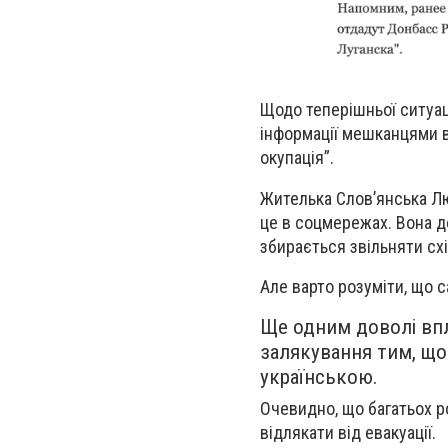
Щодо теперішньої ситуац
інформації мешканцями в
окупація”.
Жителька Слов’янська Лю
це в соцмережах. Вона д
збирається звільняти схід
Але варто розуміти, що с
Ще одним доволі впл
залякування тим, що
українською.
Очевидно, що багатьох 
відлякати від евакуації.