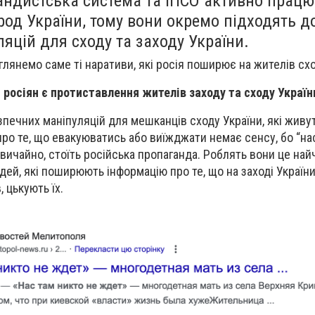
андистська система та ІПСО активно працюю
од України, тому вони окремо підходять д
яцій для сходу та заходу України.
глянемо саме ті наративи, які росія поширює на жителів схо
осіян є протиставлення жителів заходу та сходу Україн
печних маніпуляцій для мешканців сходу України, які живут
про те, що евакуюватись або виїжджати немає сенсу, бо “нас
звичайно, стоїть російська пропаганда. Роблять вони це на
дей, які поширюють інформацію про те, що на заході України
 цькують їх.