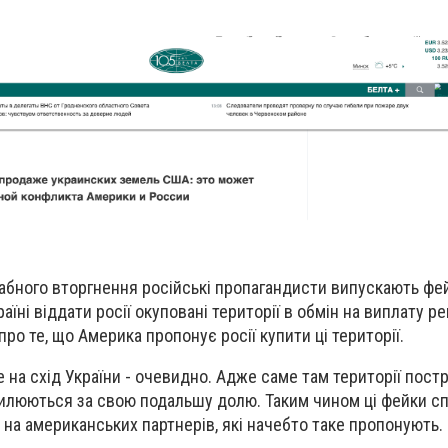
бного вторгнення російські пропагандисти випускають фей
їні віддати росії окуповані території в обмін на виплату ре
ро те, що Америка пропонує росії купити ці території.
 на схід України - очевидно. Адже саме там території пос
вилюються за свою подальшу долю. Таким чином ці фейки с
 на американських партнерів, які начебто таке пропонують.