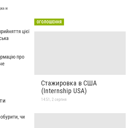
ОГОЛОШЕННЯ
прийняття цієї
ська
ормацію про
 не
Стажировка в США
(Internship USA)
14:51, 2 серпня
ти
обурити, чи