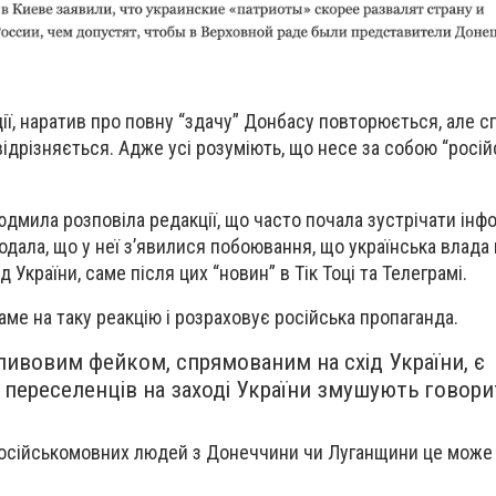
ії, наратив про повну “здачу” Донбасу повторюється, але с
ідрізняється. Адже усі розуміють, що несе за собою “росій
дмила розповіла редакції, що часто почала зустрічати інф
одала, що у неї з’явилися побоювання, що українська влада
 України, саме після цих “новин” в Тік Тоці та Телеграмі.
аме на таку реакцію і розраховує російська пропаганда.
ивовим фейком, спрямованим на схід України, є
 переселенців на заході України змушують говори
російськомовних людей з Донеччини чи Луганщини це може 