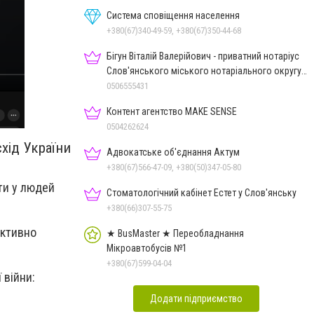
Система сповіщення населення
+380(67)340-49-59, +380(67)350-44-68
Бігун Віталій Валерійович - приватний нотаріус
Слов'янського міського нотаріального округу
Дон.обл.
0506555431
Контент агентство MAKE SENSE
0504262624
хід України
Адвокатське об'єднання Актум
+380(67)566-47-09, +380(50)347-05-80
ти у людей
Стоматологічний кабінет Естет у Слов'янську
+380(66)307-55-75
активно
★ BusMaster ★ Переобладнання
Мікроавтобусів №1
+380(67)599-04-04
 війни:
Додати підприємство