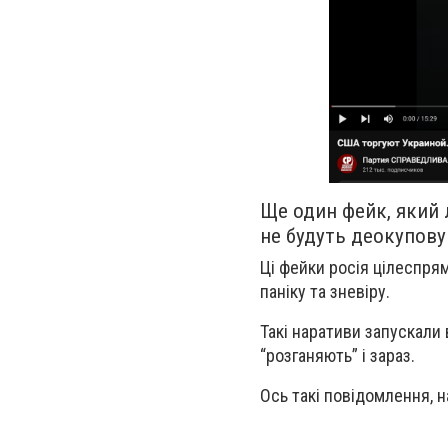
Ще один фейк, який 
не будуть деокуповув
Ці фейки росія цілеспря
паніку та зневіру.
Такі наративи запускали
“розганяють” і зараз.
Ось такі повідомлення, 