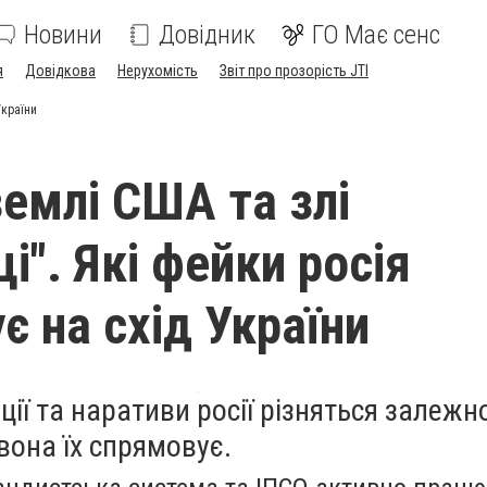
Новини
Довідник
ГО Має сенс
я
Довідкова
Нерухомість
Звіт про прозорість JTI
України
землі США та злі
і". Які фейки росія
є на схід України
ції та наративи росії різняться залежно
 вона їх спрямовує.