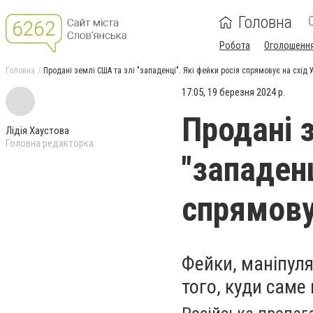
Головна
Робота
Оголошенн
Головна
Продані землі США та злі "западенці". Які фейки росія спрямовує на схід 
17:05, 19 березня 2024 р.
Продані 
Лідія Хаустова
Головна редакторка
"западенц
спрямову
Фейки, маніпуля
того, куди саме