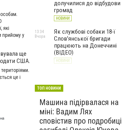
долучилися до відбудови
громад
 особам.
НОВИНИ
О
, які
Як службові собаки 18-ї
13:34
и прийому у
Вчора
Слов'янської бригади
працюють на Донеччині
(ВІДЕО)
овувала ще
родати США.
НОВИНИ
 територіями.
Генштаб ЗСУ повідомив про
12:00
ється це і
Вчора
ситуацію на Слов’янському
та найближчих напрямках
ТОП НОВИНИ
НОВИНИ
Машина підірвалася на
міні: Вадим Лях
сповістив про подробиці