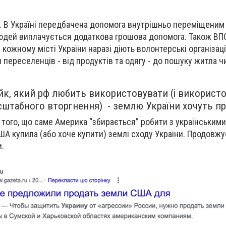
. В Україні передбачена допомога внутрішньо переміщеним
юдей виплачується додаткова грошова допомога. Також ВП
кожному місті України наразі діють волонтерські організації
 переселенців - від продуктів та одягу - до пошуку житла ч
к, який рф любить використовувати (і використ
штабного вторгнення) - землю України хочуть п
й того, що саме Америка “збирається” робити з українськими
США купила (або хоче купити) землі сходу України. Продовжу
и.