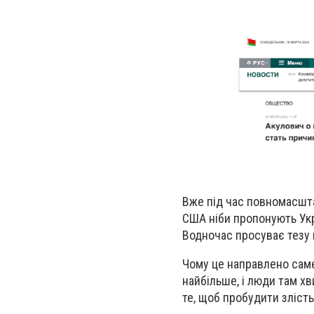
Вже під час повномасшта
США ніби пропонують Укра
Водночас просуває тезу п
Чому це направлено саме
найбільше, і люди там х
те, щоб пробудити злість