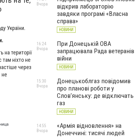
ть на те,
Вчора
відкрив лабораторію
о
завдяки програмі «Власна
справа»
ду України.
НОВИНИ
и.
При Донецькій ОВА
16:24
Вчора
запрацювала Рада ветеранів
ь на території
війни
 там ніхто не
йчастіше через
НОВИНИ
 не
Донецькоблгаз повідомив
15:30
Вчора
про планові роботи у
Слов’янську: де відключать
газ
НОВИНИ
«Армія відновлення» на
14:55
Вчора
Донеччині: тисячі людей