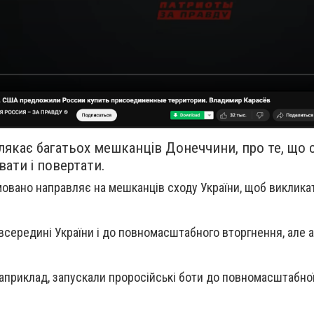
лякає багатьох мешканців Донеччини, про те, що с
ати і повертати.
мовано направляє на мешканців сходу України, щоб виклика
 всередині України і до повномасштабного вторгнення, але 
наприклад, запускали проросійські боти до повномасштабної