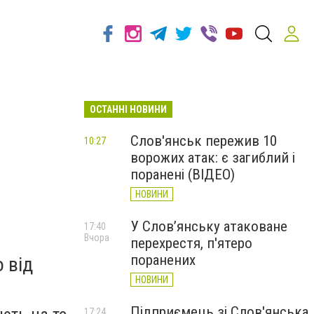
ОСТАННІ НОВИНИ
Слов'янськ пережив 10
10:27
ворожих атак: є загиблий і
поранені (ВІДЕО)
НОВИНИ
У Слов’янську атаковане
17:40
Вчора
перехрестя, п'ятеро
поранених
 від
НОВИНИ
Підприємець зі Слов'янська
17:24