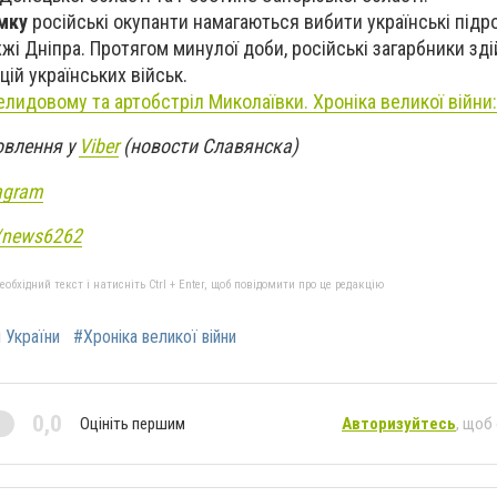
мку
російські окупанти намагаються вибити українські підро
жі Дніпра. Протягом минулої доби, російські загарбники зд
ій українських військ.
елидовому та артобстріл Миколаївки. Хроніка великої війни
овлення у
Viber
(новости Славянска)
agram
e/news6262
бхідний текст і натисніть Ctrl + Enter, щоб повідомити про це редакцію
и України
#Хроніка великої війни
0,0
Оцініть першим
Авторизуйтесь
, щоб