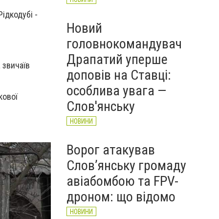
ідкодубі -
Новий
головнокомандувач
Драпатий уперше
 звичаїв
доповів на Ставці:
особлива увага —
кової
Слов'янську
НОВИНИ
Ворог атакував
Слов’янську громаду
авіабомбою та FPV-
дроном: що відомо
НОВИНИ