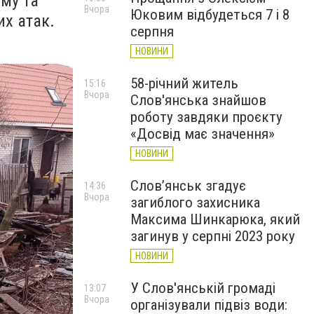
му та
Вчора
Юковим відбудеться 7 і 8
х атак.
серпня
НОВИНИ
58-річний житель
15:16
Вчора
Слов'янська знайшов
роботу завдяки проєкту
«Досвід має значення»
НОВИНИ
Слов’янськ згадує
14:36
Вчора
загиблого захисника
Максима Шинкарюка, який
загинув у серпні 2023 року
НОВИНИ
У Слов'янській громаді
13:07
Вчора
організували підвіз води: