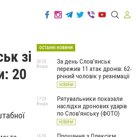
ОСТАННІ НОВИНИ
ьк зі
За день Слов'янськ
20:23
Вчора
пережив 11 атак дронів: 62-
и: 20
річний чоловік у реанімації
НОВИНИ
Рятувальники показали
17:23
Вчора
наслідки дронових ударів
по Слов'янську (ФОТО)
штабної
НОВИНИ
Прощання з Олексієм
16:30