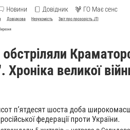
Новини
Довідник
ГО Має сенс
я
Довідкова
Нерухомість
Звіт про прозорість JTI
 березня
 обстріляли Краматорс
. Хроніка великої війн
мсот п’ятдесят шоста доба широкомас
 російської федерації проти України.