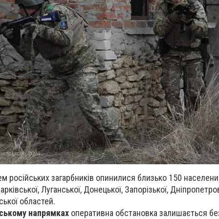
ем російських загарбників опинилися близько 150 населени
Харківської, Луганської, Донецької, Запорізької, Дніпропетро
ської областей.
іському напрямках
оперативна обстановка залишається бе