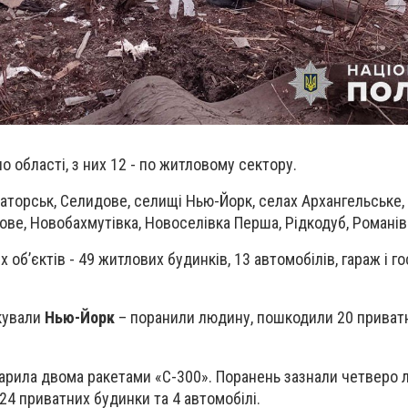
о області, з них 12 - по житловому сектору.
маторськ, Селидове, селищі Нью-Йорк, селах Архангельське,
ове, Новобахмутівка, Новоселівка Перша, Рідкодуб, Романів
об’єктів - 49 житлових будинків, 13 автомобілів, гараж і г
акували
Нью-Йорк
– поранили людину, пошкодили 20 приватн
арила двома ракетами «С-300». Поранень зазнали четверо л
4 приватних будинки та 4 автомобілі.