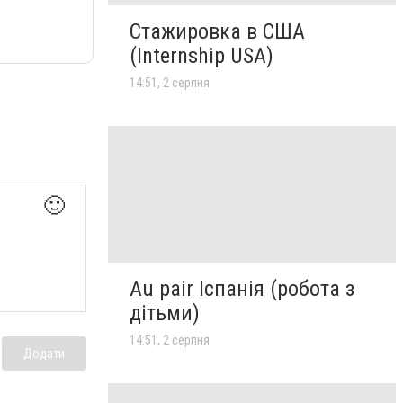
Стажировка в США
(Internship USA)
14:51, 2 серпня
🙂
Au pair Іспанія (робота з
дітьми)
14:51, 2 серпня
Додати