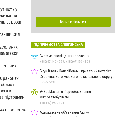
утність у
екидання
жень вздовж
Всі матеріали тут
озицій Сил
ПІДПРИЄМСТВА СЛОВ'ЯНСЬКА
населених
 намагався
Система сповіщення населення
+380(67)340-49-59, +380(67)350-44-68
населених
Бігун Віталій Валерійович - приватний нотаріус
Слов'янського міського нотаріального округу
 в районах
Дон.обл.
0506555431
 області.
рога в
★ BusMaster ★ Переобладнання
 за підтримки
Мікроавтобусів №1
+380(67)599-04-04
нах населених
Адвокатське об'єднання Актум