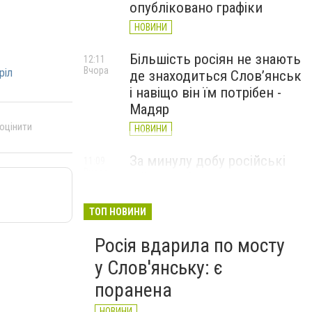
опубліковано графіки
НОВИНИ
Більшість росіян не знають
12:11
Вчора
ріл
де знаходиться Слов’янськ
і навіщо він їм потрібен -
Мадяр
 оцінити
НОВИНИ
За минулу добу російські
11:09
Вчора
війська 13 разів атакували
Слов'янськ. Хроніка
великої війни: 6 серпня
ТОП НОВИНИ
НОВИНИ
Росія вдарила по мосту
у Слов'янську: є
поранена
НОВИНИ