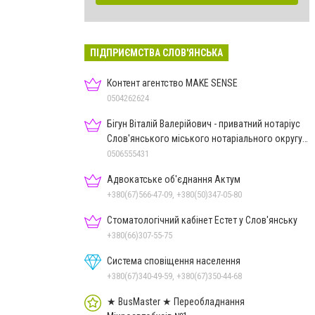
ПІДПРИЄМСТВА СЛОВ'ЯНСЬКА
Контент агентство MAKE SENSE
0504262624
Бігун Віталій Валерійович - приватний нотаріус
Слов'янського міського нотаріального округу
Дон.обл.
0506555431
Адвокатське об'єднання Актум
+380(67)566-47-09, +380(50)347-05-80
Стоматологічний кабінет Естет у Слов'янську
+380(66)307-55-75
Система сповіщення населення
+380(67)340-49-59, +380(67)350-44-68
★ BusMaster ★ Переобладнання