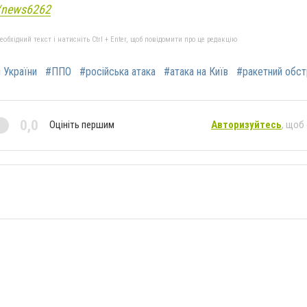
e/news6262
бхідний текст і натисніть Ctrl + Enter, щоб повідомити про це редакцію
и України
#ППО
#російська атака
#атака на Київ
#ракетний обст
0,0
Оцініть першим
Авторизуйтесь
, щоб