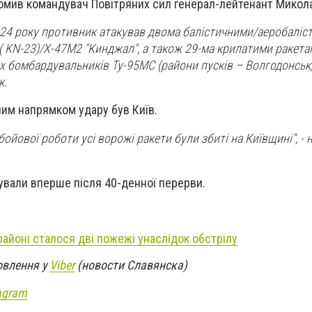
омив командувач Повітряних сил генерал-лейтенант Микол
2024 року противник атакував двома балістичними/аеробалі
 ( KN-23)/Х-47М2 "Кинджал", а також 29-ма крилатими ракета
их бомбардувальників Ту-95МС (райони пусків – Волгодонськ,
к.
им напрямком удару був Київ.
 бойової роботи усі ворожі ракети були збиті на Київщині", -
ували вперше після 40-денної перерви.
айоні сталося дві пожежі унаслідок обстрілу
овлення у
Viber
(новости Славянска)
agram