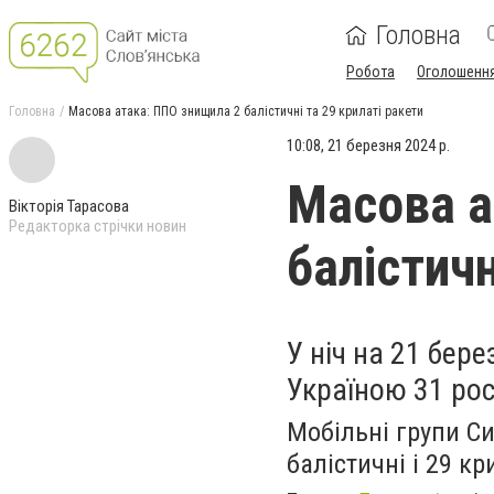
Головна
Робота
Оголошенн
Головна
Масова атака: ППО знищила 2 балістичні та 29 крилаті ракети
10:08, 21 березня 2024 р.
Масова а
Вікторія Тарасова
Редакторка стрічки новин
балістичн
У ніч на 21 бер
Україною 31 рос
Мобільні групи Си
балістичні і 29 к