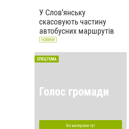
У Слов'янську
скасовують частину
автобусних маршрутів
НОВИНИ
СПЕЦТЕМА
Голос громади
Всі матеріали тут