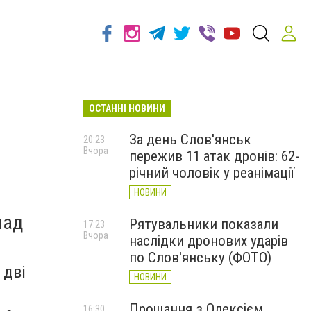
ОСТАННІ НОВИНИ
За день Слов'янськ
20:23
Вчора
пережив 11 атак дронів: 62-
річний чоловік у реанімації
НОВИНИ
над
Рятувальники показали
17:23
Вчора
наслідки дронових ударів
по Слов'янську (ФОТО)
 дві
НОВИНИ
Прощання з Олексієм
16:30