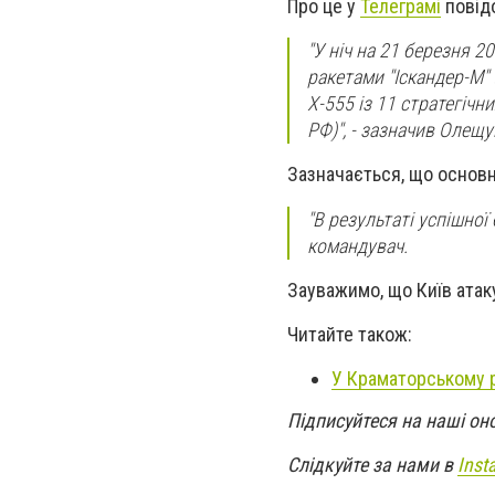
Про це у
Телеграмі
повід
"У ніч на 21 березня 
ракетами "Іскандер-М"
Х-555 із 11 стратегічн
РФ)", - зазначив Олещу
Зазначається, що основн
"В результаті успішної
командувач.
Зауважимо, що Київ атак
Читайте також:
У Краматорському р
Підписуйтеся на наші он
Слідкуйте за нами в
Inst