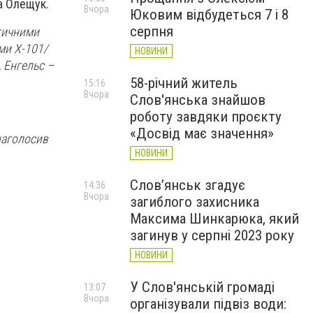
а Олещук.
Вчора
Юковим відбудеться 7 і 8
серпня
стичними
ми Х-101/
НОВИНИ
 Енгельс –
58-річний житель
15:16
Вчора
Слов'янська знайшов
роботу завдяки проєкту
«Досвід має значення»
 наголосив
НОВИНИ
Слов’янськ згадує
14:36
Вчора
загиблого захисника
Максима Шинкарюка, який
загинув у серпні 2023 року
НОВИНИ
У Слов'янській громаді
13:07
Вчора
організували підвіз води: