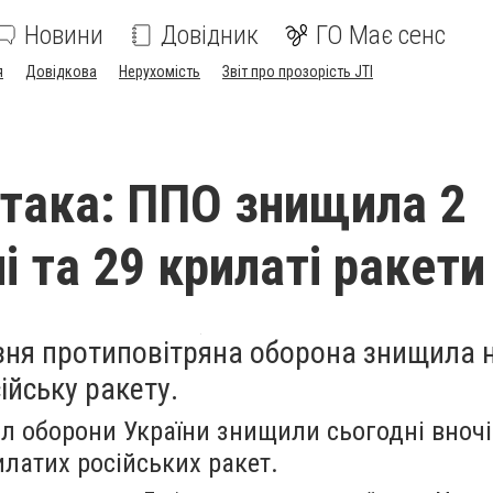
Новини
Довідник
ГО Має сенс
я
Довідкова
Нерухомість
Звіт про прозорість JTI
така: ППО знищила 2
і та 29 крилаті ракети
езня протиповітряна оборона знищила 
ійську ракету.
л оборони України знищили сьогодні вночі
рилатих російських ракет.