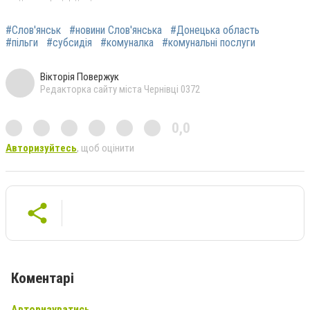
#Слов'янськ
#новини Слов'янська
#Донецька область
#пільги
#субсидія
#комуналка
#комунальні послуги
Вікторія Повержук
Редакторка сайту міста Чернівці 0372
0,0
Авторизуйтесь
, щоб оцінити
Коментарі
Авторизуватись