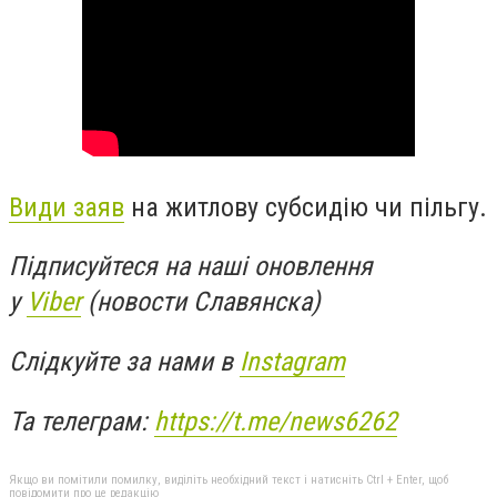
Види заяв
на житлову субсидію чи пільгу.
Підписуйтеся на наші оновлення
у
Viber
(новости Славянска)
Слідкуйте за нами в
Instagram
Та телеграм:
https://t.me/news6262
Якщо ви помітили помилку, виділіть необхідний текст і натисніть Ctrl + Enter, щоб
повідомити про це редакцію