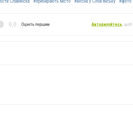
ости Славянска
#прибирають місто
#весна у Слов’янську
#фото 
0,0
Оцініть першим
Авторизуйтесь
, щоб