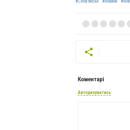
#Слов’янськ
#новини
#нов
Коментарі
Авторизуватись