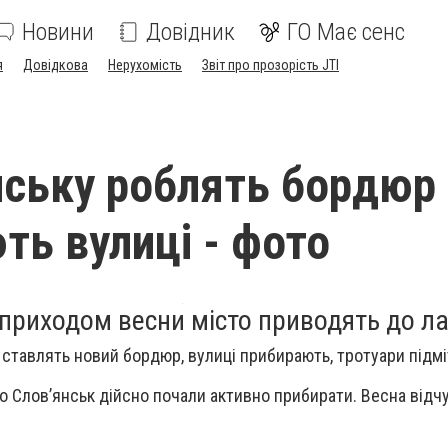
Новини
Довідник
ГО Має сенс
я
Довідкова
Нерухомість
Звіт про прозорість JTI
нську роблять бордюр 
ть вулиці - фото
 приходом весни місто приводять до ла
а ставлять новий бордюр, вулиці прибирають, тротуари підмі
що Слов’янськ дійсно почали активно прибирати. Весна відч