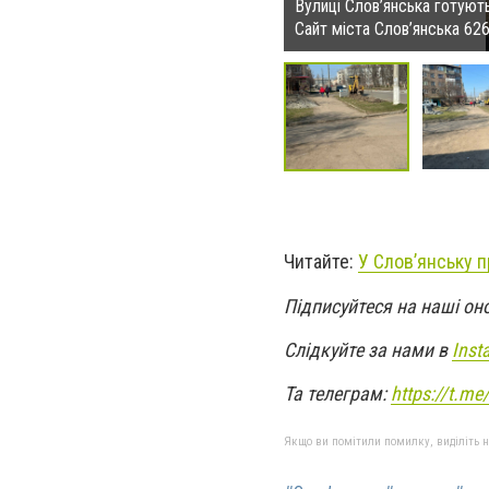
Вулиці Слов’янська готуют
Сайт міста Слов’янська 62
Читайте:
У Слов’янську п
Підписуйтеся на наші он
Слідкуйте за нами в
Inst
Та телеграм:
https://t.m
Якщо ви помітили помилку, виділіть нео