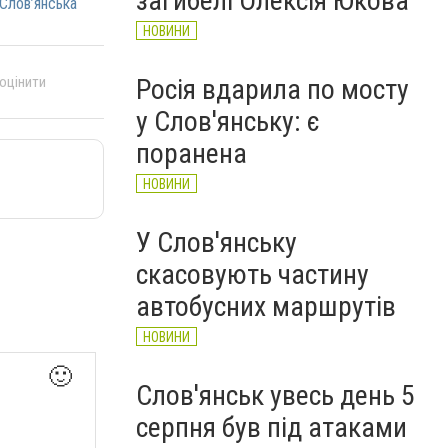
загибелі Олексія Юкова
Слов’янська
НОВИНИ
 оцінити
Росія вдарила по мосту
у Слов'янську: є
поранена
НОВИНИ
У Слов'янську
скасовують частину
автобусних маршрутів
НОВИНИ
🙂
Слов'янськ увесь день 5
серпня був під атаками