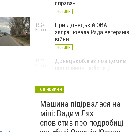
Вулиці Слов’янська готують до весни
справа»
Сайт міста Слов’янська 6262
НОВИНИ
При Донецькій ОВА
16:24
Вчора
запрацювала Рада ветеранів
війни
НОВИНИ
Донецькоблгаз повідомив
15:30
Вчора
про планові роботи у
Слов’янську: де відключать
газ
ТОП НОВИНИ
НОВИНИ
Машина підірвалася на
міні: Вадим Лях
сповістив про подробиці