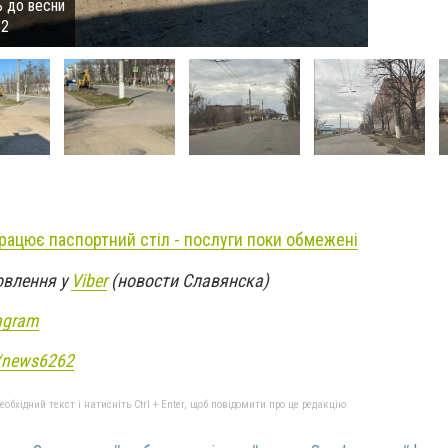
ь до весни
62
рацює паспортний стіл - послуги поки обмежені
овлення у
Viber
(новости Славянска)
agram
e/news6262
бхідний текст і натисніть Ctrl + Enter, щоб повідомити про це редакцію