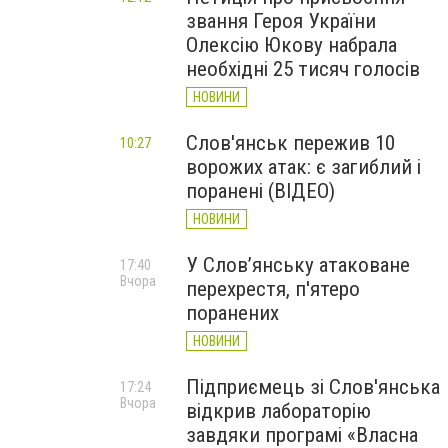
звання Героя України
Олексію Юкову набрала
необхідні 25 тисяч голосів
НОВИНИ
Слов'янськ пережив 10
10:27
ворожих атак: є загиблий і
поранені (ВІДЕО)
НОВИНИ
У Слов’янську атаковане
17:40
Вчора
перехрестя, п'ятеро
поранених
НОВИНИ
Підприємець зі Слов'янська
17:24
Вчора
відкрив лабораторію
завдяки програмі «Власна