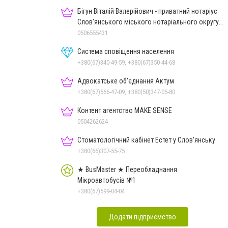
Бігун Віталій Валерійович - приватний нотаріус
Слов'янського міського нотаріального округу
Дон.обл.
0506555431
Система сповіщення населення
+380(67)340-49-59, +380(67)350-44-68
Адвокатське об'єднання Актум
+380(67)566-47-09, +380(50)347-05-80
Контент агентство MAKE SENSE
0504262624
Стоматологічний кабінет Естет у Слов'янську
+380(66)307-55-75
★ BusMaster ★ Переобладнання
Мікроавтобусів №1
+380(67)599-04-04
Додати підприємство