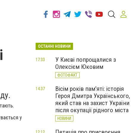
ОСТАННІ НОВИНИ
і
У Києві попрощалися з
17:33
Олексієм Юковим
ФОТОФАКТ
Вісім років пам'яті: історія
14:37
ду.
Героя Дмитра Українського,
який став на захист України
тають.
після окупації рідного міста
увається у
НОВИНИ
Петиція про присвоєння
12:12