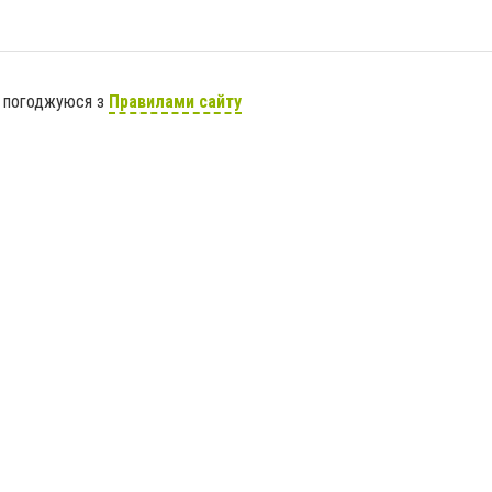
я погоджуюся з
Правилами сайту