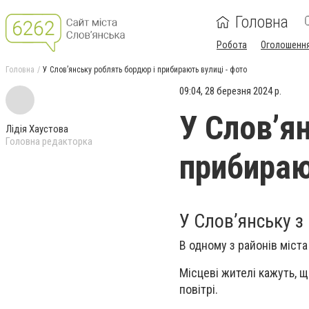
Головна
Робота
Оголошенн
Головна
У Слов’янську роблять бордюр і прибирають вулиці - фото
09:04, 28 березня 2024 р.
У Слов’я
Лідія Хаустова
Головна редакторка
прибираю
У Слов’янську з
В одному з районів міст
Місцеві жителі кажуть, 
повітрі.