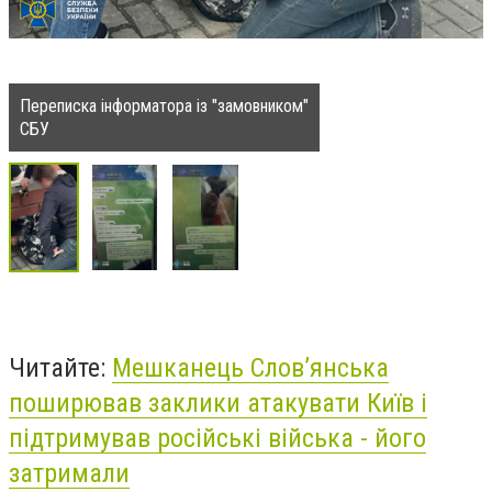
Переписка інформатора із "замовником"
СБУ
Читайте:
Мешканець Слов’янська
поширював заклики атакувати Київ і
підтримував російські війська - його
затримали