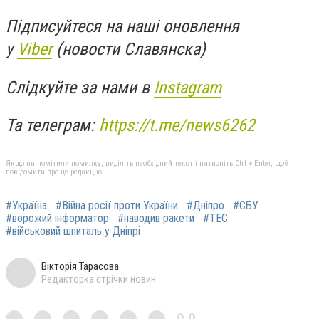
Підписуйтеся на наші оновлення
у
Viber
(новости Славянска)
Слідкуйте за нами в
Instagram
Та телеграм:
https://t.me/news6262
Якщо ви помітили помилку, виділіть необхідний текст і натисніть Ctrl + Enter, щоб
повідомити про це редакцію
#Україна
#Війна росії проти України
#Дніпро
#СБУ
#ворожий інформатор
#наводив ракети
#ТЕС
#військовий шпиталь у Дніпрі
Вікторія Тарасова
Редакторка стрічки новин
0,0