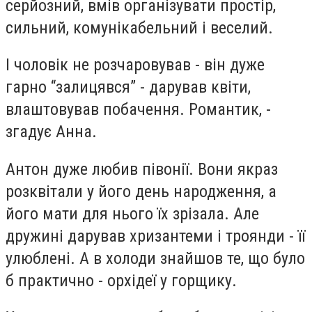
серйозний, вмів організувати простір,
сильний, комунікабельний і веселий.
І чоловік не розчаровував - він дуже
гарно “залицявся” - дарував квіти,
влаштовував побачення. Романтик, -
згадує Анна.
Антон дуже любив півонії. Вони якраз
розквітали у його день народження, а
його мати для нього їх зрізала. Але
дружині дарував хризантеми і троянди - її
улюблені. А в холоди знайшов те, що було
б практично - орхідеї у горщику.