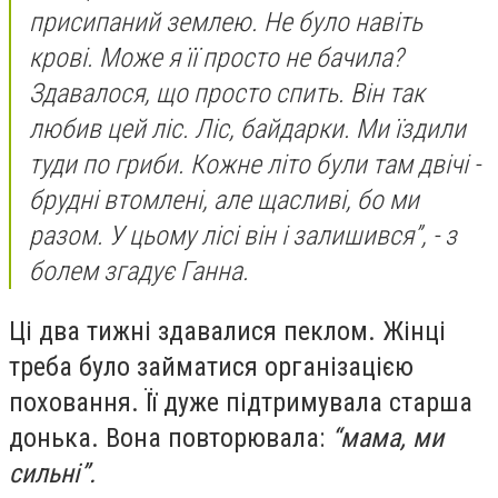
присипаний землею. Не було навіть
крові. Може я її просто не бачила?
Здавалося, що просто спить. Він так
любив цей ліс. Ліс, байдарки. Ми їздили
туди по гриби. Кожне літо були там двічі -
брудні втомлені, але щасливі, бо ми
разом. У цьому лісі він і залишився”, - з
болем згадує Ганна.
Ці два тижні здавалися пеклом. Жінці
треба було займатися організацією
поховання. Її дуже підтримувала старша
донька. Вона повторювала:
“мама, ми
сильні”.