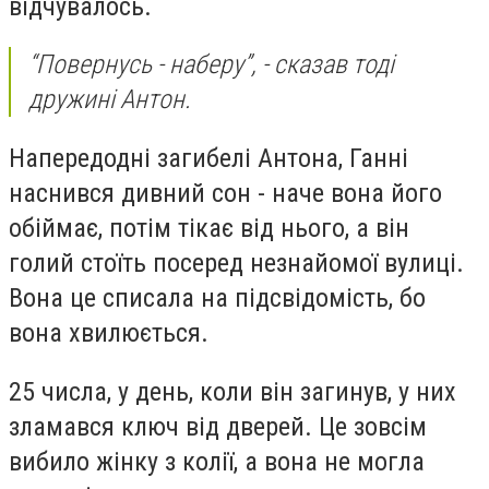
відчувалось.
“Повернусь - наберу”, - сказав тоді
дружині Антон.
Напередодні загибелі Антона, Ганні
наснився дивний сон - наче вона його
обіймає, потім тікає від нього, а він
голий стоїть посеред незнайомої вулиці.
Вона це списала на підсвідомість, бо
вона хвилюється.
25 числа, у день, коли він загинув, у них
зламався ключ від дверей. Це зовсім
вибило жінку з колії, а вона не могла