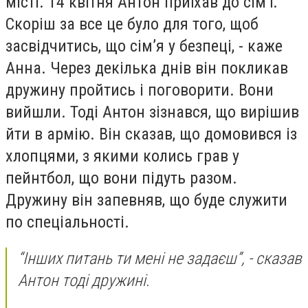
місті. 14 квітня Антон приїхав до сім’ї.
Скоріш за все це було для того, щоб
засвідчитись, що сім’я у безпеці, - каже
Анна. Через декілька днів він покликав
дружину пройтись і поговорити. Вони
вийшли. Тоді Антон зізнався, що вирішив
йти в армію. Він сказав, що домовився із
хлопцями, з якими колись грав у
пейнтбол, що вони підуть разом.
Дружину він запевняв, що буде служити
по спеціальності.
“Інших питань ти мені не задаєш”, - сказав
Антон тоді дружині.