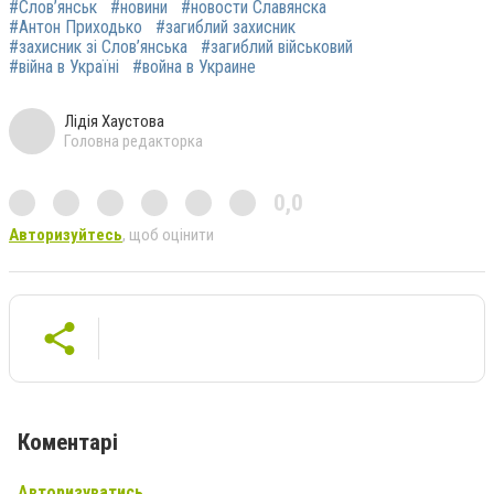
#Слов’янськ
#новини
#новости Славянска
#Антон Приходько
#загиблий захисник
#захисник зі Слов’янська
#загиблий військовий
#війна в Україні
#война в Украине
Лідія Хаустова
Головна редакторка
0,0
Авторизуйтесь
, щоб оцінити
Коментарі
Авторизуватись