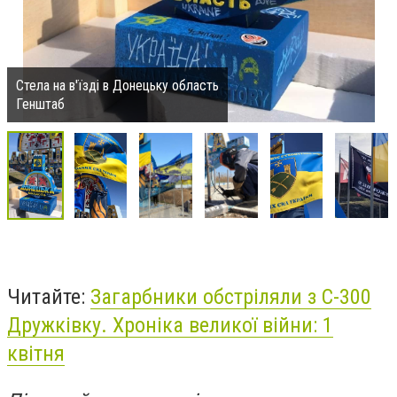
Стела на в'їзді в Донецьку область
Генштаб
Читайте:
Загарбники обстріляли з С-300
Дружківку. Хроніка великої війни: 1
квітня