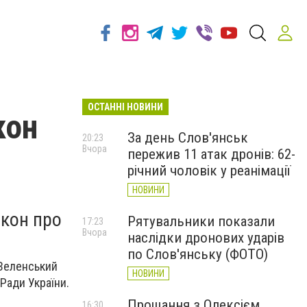
ОСТАННІ НОВИНИ
кон
За день Слов'янськ
20:23
Вчора
пережив 11 атак дронів: 62-
річний чоловік у реанімації
НОВИНИ
акон про
Рятувальники показали
17:23
Вчора
наслідки дронових ударів
по Слов'янську (ФОТО)
 Зеленський
НОВИНИ
Ради України.
Прощання з Олексієм
16:30