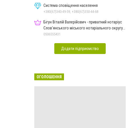
Система сповіщення населення
+380(67)340-49-59, +380(67)350-44-68
Бігун Віталій Валерійович - приватний нотаріус
Слов'янського міського нотаріального округу
Дон.обл.
0506555431
Додати підприємство
ОГОЛОШЕННЯ