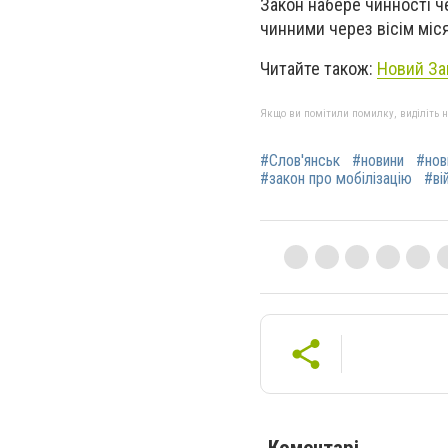
Закон набере чинності ч
чинними через вісім міся
Читайте також:
Новий За
Якщо ви помітили помилку, виділіть нео
#Слов'янськ
#новини
#нов
#закон про мобілізацію
#ві
Коментарі