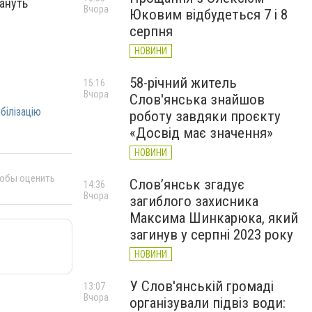
тануть
Вчора
Юковим відбудеться 7 і 8
серпня
НОВИНИ
58-річний житель
15:16
Вчора
Слов'янська знайшов
білізацію
роботу завдяки проєкту
«Досвід має значення»
НОВИНИ
тобы оценить
Слов’янськ згадує
14:36
Вчора
загиблого захисника
Максима Шинкарюка, який
загинув у серпні 2023 року
НОВИНИ
У Слов'янській громаді
13:07
Вчора
організували підвіз води: