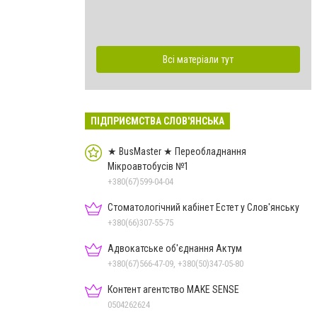
Всі матеріали тут
ПІДПРИЄМСТВА СЛОВ'ЯНСЬКА
★ BusMaster ★ Переобладнання
Мікроавтобусів №1
+380(67)599-04-04
Стоматологічний кабінет Естет у Слов'янську
+380(66)307-55-75
Адвокатське об'єднання Актум
+380(67)566-47-09, +380(50)347-05-80
Контент агентство MAKE SENSE
0504262624