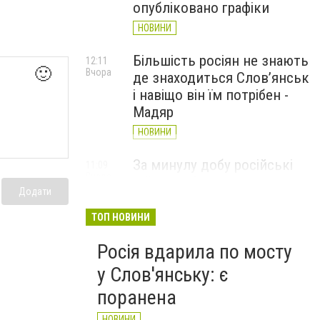
опубліковано графіки
НОВИНИ
Більшість росіян не знають
12:11
🙂
Вчора
де знаходиться Слов’янськ
і навіщо він їм потрібен -
Мадяр
НОВИНИ
За минулу добу російські
11:09
Вчора
війська 13 разів атакували
Додати
Слов'янськ. Хроніка
великої війни: 6 серпня
ТОП НОВИНИ
НОВИНИ
Росія вдарила по мосту
у Слов'янську: є
поранена
НОВИНИ