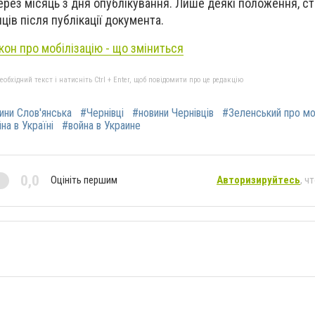
ерез місяць з дня опублікування. Лише деякі положення, с
ців після публікації документа.
кон про мобілізацію - що зміниться
бхідний текст і натисніть Ctrl + Enter, щоб повідомити про це редакцію
ини Слов'янська
#Чернівці
#новини Чернівців
#Зеленський про мо
йна в Україні
#война в Украине
0,0
Оцініть першим
Авторизируйтесь
, ч