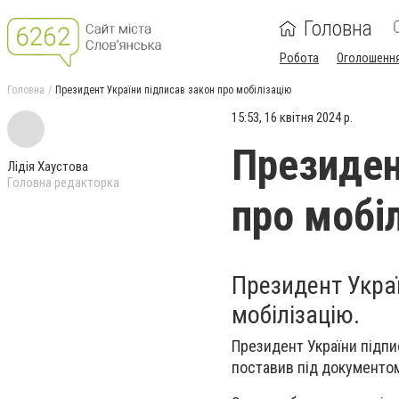
Головна
Робота
Оголошенн
Головна
Президент України підписав закон про мобілізацію
15:53, 16 квітня 2024 р.
Президен
Лідія Хаустова
Головна редакторка
про мобі
Президент Укра
мобілізацію.
Президент України підп
поставив під документом