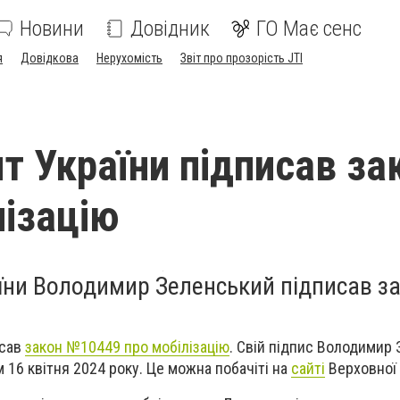
Новини
Довідник
ГО Має сенс
я
Довідкова
Нерухомість
Звіт про прозорість JTI
т України підписав за
лізацію
їни Володимир Зеленський підписав з
исав
закон №10449 про мобілізацію
. Свій підпис Володимир
 16 квітня 2024 року. Це можна побачіті на
сайті
Верховної 