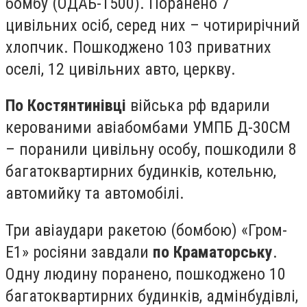
бомбу (ОДАБ-1500). Поранено 7
цивільних осіб, серед них – чотирирічний
хлопчик. Пошкоджено 103 приватних
оселі, 12 цивільних авто, церкву.
По Костянтинівці
війська рф вдарили
керованими авіабомбами УМПБ Д-30СМ
– поранили цивільну особу, пошкодили 8
багатоквартирних будинків, котельню,
автомийку та автомобілі.
Три авіаудари ракетою (бомбою) «Гром-
Е1» росіяни завдали
по Краматорську
.
Одну людину поранено, пошкоджено 10
багатоквартирних будинків, адмінбудівлі,