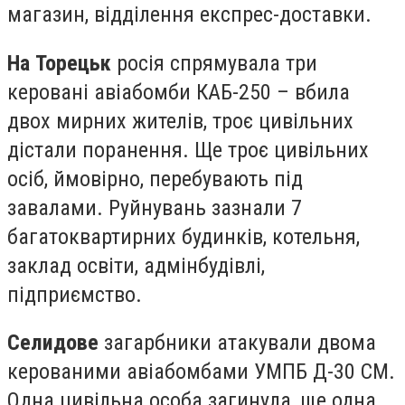
магазин, відділення експрес-доставки.
На Торецьк
росія спрямувала три
керовані авіабомби КАБ-250 – вбила
двох мирних жителів, троє цивільних
дістали поранення. Ще троє цивільних
осіб, ймовірно, перебувають під
завалами. Руйнувань зазнали 7
багатоквартирних будинків, котельня,
заклад освіти, адмінбудівлі,
підприємство.
Селидове
загарбники атакували двома
керованими авіабомбами УМПБ Д-30 СМ.
Одна цивільна особа загинула, ще одна