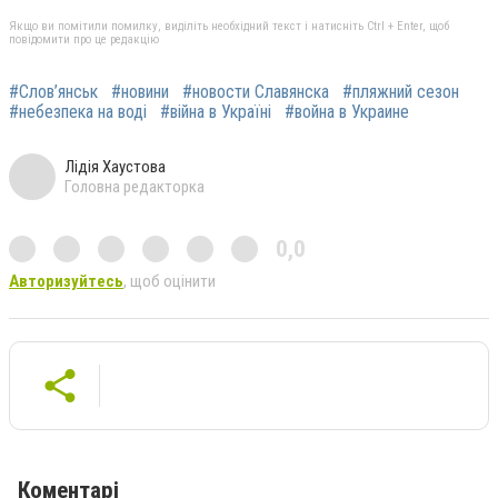
Якщо ви помітили помилку, виділіть необхідний текст і натисніть Ctrl + Enter, щоб
повідомити про це редакцію
#Слов’янськ
#новини
#новости Славянска
#пляжний сезон
#небезпека на воді
#війна в Україні
#война в Украине
Лідія Хаустова
Головна редакторка
0,0
Авторизуйтесь
, щоб оцінити
Коментарі